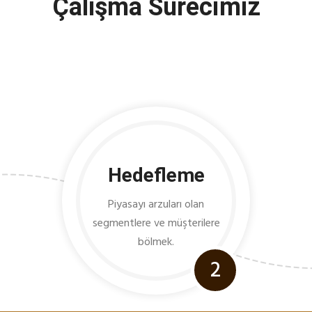
Çalışma Sürecimiz
Hedefleme
Piyasayı arzuları olan
segmentlere ve müşterilere
bölmek.
2