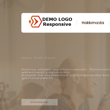
Hakkımızda
Demo Slider Başlık 2
Demo slider açıklamasıdır. Yönetim
eklemesi yaparken
başlık ve açıklama yazdığınızda bu
görünecektir.
Detaylar