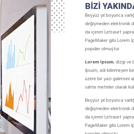
BİZİ YAKIND
Beşyüz yıl boyunca varl
değişmeden elektronik di
da içeren Letraset yapra
PageMaker gibi Lorem Ips
popüler olmuştur.
Lorem Ipsum
, dizgi ve
Ipsum, adı bilinmeyen bi
üzere bir yazı galerisini 
sahte metinler olarak kull
Beşyüz yıl boyunca varl
değişmeden elektronik di
da içeren Letraset yapra
PageMaker gibi Lorem Ips
popüler olmuştu