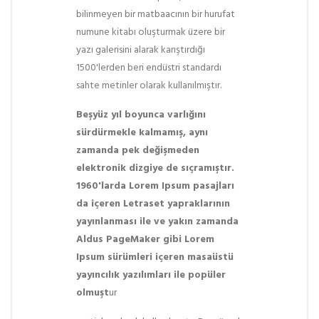
bilinmeyen bir matbaacının bir hurufat
numune kitabı oluşturmak üzere bir
yazı galerisini alarak karıştırdığı
1500'lerden beri endüstri standardı
sahte metinler olarak kullanılmıştır.
Beşyüz yıl boyunca varlığını
sürdürmekle kalmamış, aynı
zamanda pek değişmeden
elektronik dizgiye de sıçramıştır.
1960'larda Lorem Ipsum pasajları
da içeren Letraset yapraklarının
yayınlanması ile ve yakın zamanda
Aldus PageMaker gibi Lorem
Ipsum sürümleri içeren masaüstü
yayıncılık yazılımları ile popüler
olmuşt
ur