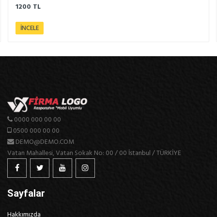
1200 TL
İNCELE
0000 000 00 00
0500 000 00 00
DEMO@DEMO.COM
Vatan Mahallesi, Vatan Sokak No: 00 / 00 İstanbul / TÜRKİYE
Sayfalar
Hakkımızda