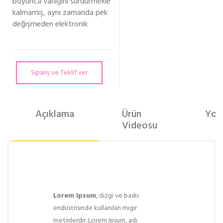
boyunca varlığını sürdürmekle
kalmamış, aynı zamanda pek
değişmeden elektronik
Sipariş ve Teklif ver
Açıklama
Ürün
Yor
Videosu
Lorem Ipsum
, dizgi ve baskı
endüstrisinde kullanılan mıgır
metinlerdir. Lorem Ipsum, adı