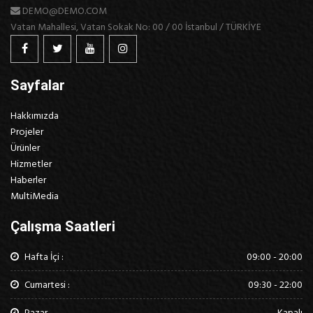
hurufat numune kitabı oluşturmak üzere bir yazı galerisini alarak
DEMO@DEMO.COM
karıştırdığı 1500'lerden beri endüstri standardı sahte metinler
Vatan Mahallesi, Vatan Sokak No: 00 / 00 İstanbul / TÜRKİYE
olarak kullanılmıştır.
Sayfalar
Hakkımızda
Projeler
Ürünler
Hizmetler
Haberler
MultiMedia
Çalışma Saatleri
Hafta İçi :
09:00 - 20:00
Cumartesi :
09:30 - 22:00
Pazar
Kapalı