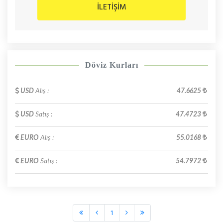
İLETİŞİM
Döviz Kurları
USD
Alış :
47.6625
USD
Satış :
47.4723
EURO
Alış :
55.0168
EURO
Satış :
54.7972
1