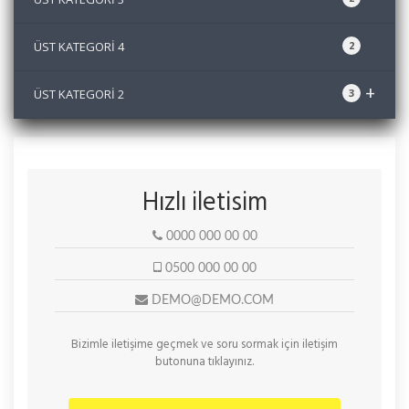
ÜST KATEGORİ 4
2
+
ÜST KATEGORİ 2
3
Hızlı iletisim
0000 000 00 00
0500 000 00 00
DEMO@DEMO.COM
Bizimle
iletişime
geçmek ve
soru sormak
için iletişim
butonuna tıklayınız.