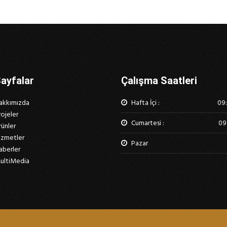
ayfalar
Çalışma Saatleri
akkımızda
Hafta İçi :
09:
rojeler
Cumartesi :
09
rünler
izmetler
Pazar
aberler
ultiMedia