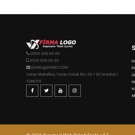
S
0000 000 00 00
0500 000 00 00
H
DEMO@DEMO.COM
P
Vatan Mahallesi, Vatan Sokak No: 00 / 00 İstanbul /
Ü
TÜRKİYE
H
H
M