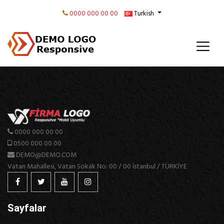
0000 000 00 00
Turkish
0000 000 00 00
0500 000 00 00
DEMO@DEMO.COM
Vatan Mahallesi, Vatan Sokak No: 00 / 00 İstanbul / TÜRKİYE
Sayfalar