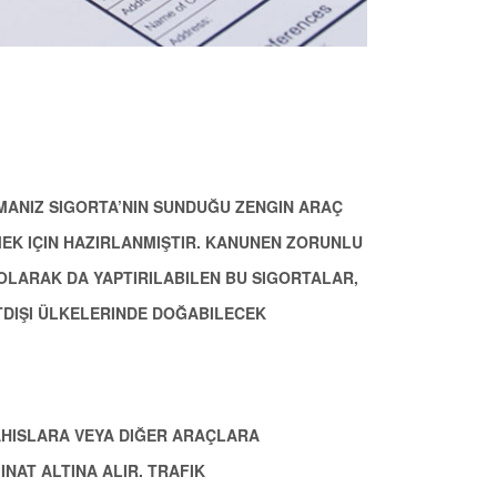
RMANIZ SIGORTA’NIN SUNDUĞU ZENGIN ARAÇ
MEK IÇIN HAZIRLANMIŞTIR. KANUNEN ZORUNLU
 OLARAK DA YAPTIRILABILEN BU SIGORTALAR,
TDIŞI ÜLKELERINDE DOĞABILECEK
HISLARA VEYA DIĞER ARAÇLARA
INAT ALTINA ALIR. TRAFIK