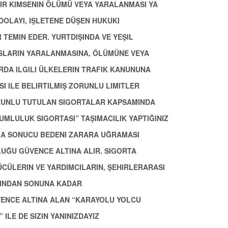
BIR KIMSENIN ÖLÜMÜ VEYA YARALANMASI YA
OLAYI, IŞLETENE DÜŞEN HUKUKI
TEMIN EDER. YURTDIŞINDA VE YEŞIL
ISLARIN YARALANMASINA, ÖLÜMÜNE VEYA
DA ILGILI ÜLKELERIN TRAFIK KANUNUNA
 ILE BELIRTILMIŞ ZORUNLU LIMITLER
ORUNLU TUTULAN SIGORTALAR KAPSAMINDA
MLULUK SIGORTASI” TAŞIMACILIK YAPTIĞINIZ
ZA SONUCU BEDENI ZARARA UĞRAMASI
UĞU GÜVENCE ALTINA ALIR. SIGORTA
CÜLERIN VE YARDIMCILARIN, ŞEHIRLERARASI
ŞINDAN SONUNA KADAR
VENCE ALTINA ALAN “KARAYOLU YOLCU
ILE DE SIZIN YANINIZDAYIZ