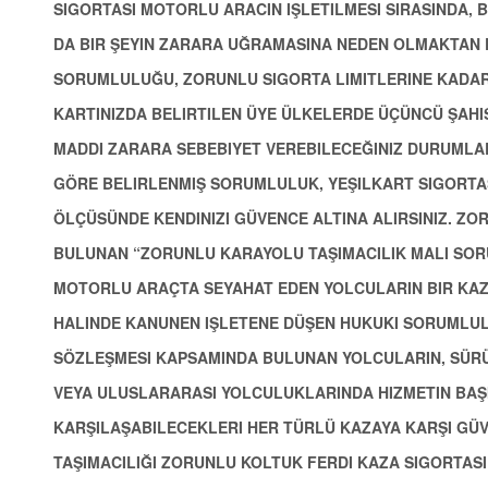
SIGORTASI MOTORLU ARACIN IŞLETILMESI SIRASINDA, 
DA BIR ŞEYIN ZARARA UĞRAMASINA NEDEN OLMAKTAN D
SORUMLULUĞU, ZORUNLU SIGORTA LIMITLERINE KADAR 
KARTINIZDA BELIRTILEN ÜYE ÜLKELERDE ÜÇÜNCÜ ŞAH
MADDI ZARARA SEBEBIYET VEREBILECEĞINIZ DURUMLAR
GÖRE BELIRLENMIŞ SORUMLULUK, YEŞILKART SIGORTASI
ÖLÇÜSÜNDE KENDINIZI GÜVENCE ALTINA ALIRSINIZ. Z
BULUNAN “ZORUNLU KARAYOLU TAŞIMACILIK MALI SORU
MOTORLU ARAÇTA SEYAHAT EDEN YOLCULARIN BIR KA
HALINDE KANUNEN IŞLETENE DÜŞEN HUKUKI SORUMLUL
SÖZLEŞMESI KAPSAMINDA BULUNAN YOLCULARIN, SÜRÜ
VEYA ULUSLARARASI YOLCULUKLARINDA HIZMETIN BA
KARŞILAŞABILECEKLERI HER TÜRLÜ KAZAYA KARŞI GÜ
TAŞIMACILIĞI ZORUNLU KOLTUK FERDI KAZA SIGORTASI” 