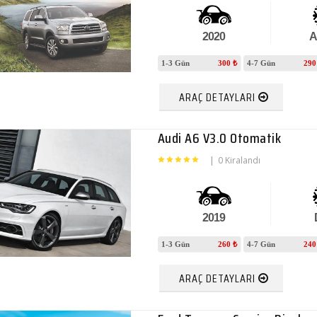
2020
A
1-3 Gün
300 ₺
4-7 Gün
290
ARAÇ DETAYLARI
Audi A6 V3.0 Otomatik
|
0 Kiralandı
2019
1-3 Gün
260 ₺
4-7 Gün
240
ARAÇ DETAYLARI