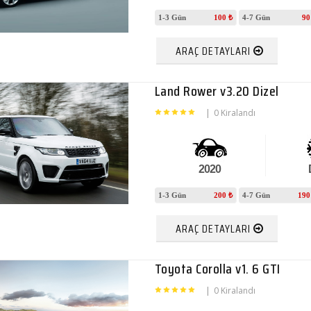
1-3 Gün
100 ₺
4-7 Gün
90
ARAÇ DETAYLARI
Land Rower v3.20 Dizel
|
0 Kiralandı
2020
1-3 Gün
200 ₺
4-7 Gün
190
ARAÇ DETAYLARI
Toyota Corolla v1. 6 GTI
|
0 Kiralandı