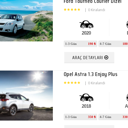
Ford Tourneo Courier Dizel
|
0 Kiralandı
2020
1-3 Gün
190 ₺
4-7 Gün
180
ARAÇ DETAYLARI
Opel Astra 1.3 Enjoy Plus
|
0 Kiralandı
2018
A
1-3 Gün
350 ₺
4-7 Gün
330