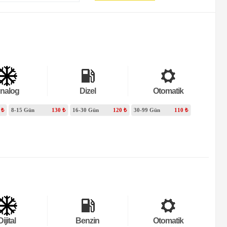
nalog
Dizel
Otomatik
 ₺
8-15 Gün
130 ₺
16-30 Gün
120 ₺
30-99 Gün
110 ₺
Dijital
Benzin
Otomatik