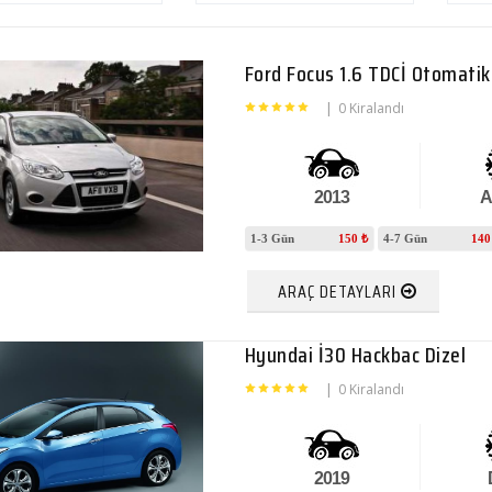
Ford Focus 1.6 TDCİ Otomatik
|
0 Kiralandı
2013
A
1-3 Gün
150 ₺
4-7 Gün
140
ARAÇ DETAYLARI
Hyundai İ30 Hackbac Dizel
|
0 Kiralandı
2019