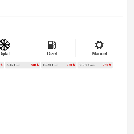
Dijital
Dizel
Manuel
 ₺
8-15 Gün
280 ₺
16-30 Gün
270 ₺
30-99 Gün
230 ₺