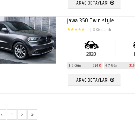
ARAÇ DETAYLARI
jawa 350 Twin style
|
0 Kiralandı
2020
1-3 Gün
320 ₺
4-7 Gün
310
ARAÇ DETAYLARI
1