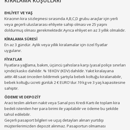
KİRALAMA KOŞULLARI
EHLİYET VE YAŞ
Kiracının kira sözleşmesi sırasında A,B,C,D grubu araçlar için yerli
veya geçerli uluslararası ehliyete sahip olması ve 25 yaşını
doldurmuş olması gerekmektedir.Ayrıca ehliyet en az 3 yıllık olmalıdır.
KİRALAMA SÜRESİ
En az 3 gündür. Aylık veya yıllık kiralamalar için özel fiyatlar
uygulanır.
FİYATLAR
Fiyatlara yağlama, bakım, üçüncü şahıslara karşı (yasal poliçe sınırları
içinde) kasko dahildir. % 18 KDV (KDV) dahildir. Yakıt kiralayana
aittir.48 saat önceden bildirmek şartıyla bebek koltuğu kiralanabilir,
bebek koltuğu ücreti günlük 2 € EURO'dur.19 kg ve 3 yaş kapasitesine
sahiptir.
ÖDEME VE DEPOZİT
Araci teslim alırken nakit veya Sanal pos Kredi Kartı ile toplam kira
bedeli istenilen her para birimi ile yapılabilir ve ödeme bu şekilde
tahsil edilebilir.
Geçerli pasaport bilgileri ve uçuş detayları alınan yurtdışı
müşterilerimizden depozit alınmaz. Pasaportun olmaması