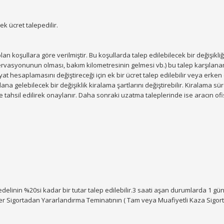
ek ücret talepedilir.
an koşullara göre verilmiştir. Bu koşullarda talep edilebilecek bir değişikl
vasyonunun olması, bakım kilometresinin gelmesi vb.) bu talep karşılanam
iyat hesaplamasını değiştireceği için ek bir ücret talep edilebilir veya erke
a gelebilecek bir değişiklik kiralama şartlarını değiştirebilir. Kiralama sü
 ile tahsil edilirek onaylanır. Daha sonraki uzatma taleplerinde ise aracın of
bedelinin %20si kadar bir tutar talep edilebilir.3 saati aşan durumlarda 1 gü
er Sigortadan Yararlandırma Teminatının ( Tam veya Muafiyetli Kaza Sigorta