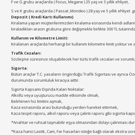
F ve G grubu araçlarda ( Focus, Megane ) 25 yaş ve 3 yıllık ehliyet,
S ve K grubu araçlarda ( Passat ,Mondeo ) 28 yaş ve 5 yıllık ehliyet 
Depozit ( Kredi Kartı Kullanımı)
Kiralama yapan müşterilerimizden kiralama esnasında kendi adlarına
kiraladıkları aracın grubuna göre değişmekle birlikte 300 TL tutarında
Kullanım ve Kilometre Limiti:
Kiralanan araçlarda herhangi bir kullanım kilometre limiti yoktur ve ar
Trafik Cezaları:
Sözleşme süresince oluşabilecek her türlü trafik cezaları ve sorumlulu
Sigorta:
Bütün araçlar T.C. yasaların öngördüğü Trafik Sigortası ve ayrıca Öze
durumunda sorumluluk kiracıya aittir.
Sigorta Kapsamı Dışında Kalan Noktalar:
Alkollü veya uyuşturucu madde etkisinde olmak,
Belirlenen hız limitini aşmak,
Kaza esnasında aracı bulunduğu yerden hareket ettirmek,
Kaza tespit raporu, alkol raporu veya çalıntı raporu gibi sigorta ka
*Anahtar ve ruhsat taşınabilir eşya olmasından dolayı çalınması d
*Kaza harici Lastik, Cam, Far hasarları isteğe bağlı olarak ekstra ücret 