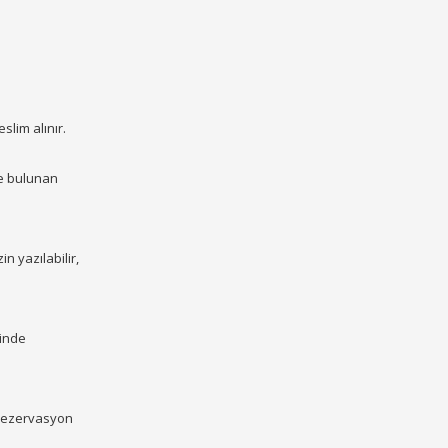
slim alınır.
de bulunan
n yazılabilir,
linde
 rezervasyon