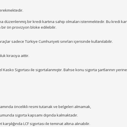
gerekmektedir.
 düzenlenmiş bir kredi kartına sahip olmaları istenmektedir. Bu kredi kar
 bir ön provizyon bloke edilebilir.
açlar sadece Türkiye Cumhuriyeti sınırları içerisinde kullanılabilir.
k kiracıya aittir.
l Kasko Sigortası ile sigortalanmıştır. Bahse konu sigorta şartlarının yerin
psamında öncelikli resmi tutanak ve belgeleri almamak,
urumunda sigorta kapsamı dışında kalmaktadır.
karşılığında LCF sigortası ile teminat altına alınabilir.