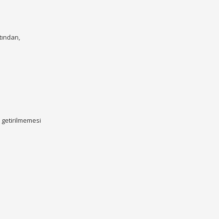
tından,
e getirilmemesi