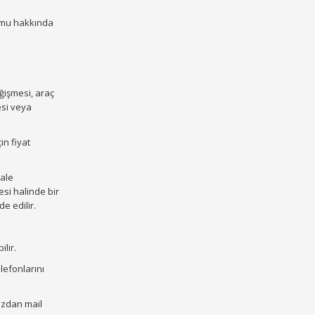
rumu hakkında
ğişmesi, araç
esi veya
in fiyat
ale
esi halinde bir
e edilir.
lir.
elefonlarını
ızdan mail