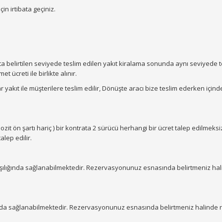
in irtibata geçiniz.
ta belirtilen seviyede teslim edilen yakıt kiralama sonunda aynı seviyede te
 ücreti ile birlikte alınır.
yakıt ile müşterilere teslim edilir, Dönüşte aracı bize teslim ederken için
it ön şartı hariç ) bir kontrata 2 sürücü herhangi bir ücret talep edilmeksizi
alep edilir.
arşılığında sağlanabilmektedir. Rezervasyonunuz esnasında belirtmeniz ha
ığında sağlanabilmektedir. Rezervasyonunuz esnasında belirtmeniz halinde