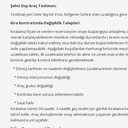
Şehir Dışı Araç Teslimatı
Teslimat yeri İzmir dışı bir il ise, bölgenin İzmire olan uzaklığına göre 
Kira Kontratında Değişiklik Talepleri
Kiralama fiyatı ve verilen rezervasyon onayı başlangıçta anlaşılmış ol
olarak karşılayabilmenin mümkün olmadığı durumlarda ( aracın rezer
Değişiklik talebi kabul edilmiş olsa dahi bu durum başta belirlenen f
iade yapılamayabilir. Aşağıdaki koşullardan herhangi birisinde meydan
uzatılması talebi, ilk uzatmada telefon ile alınır ve ücreti mail order
birisine getirilip kontrol ettirilmesi gerekmektedir.
* Dönüş tarihinin ve saatinin değiştirilmesi (uzatma/erken dönme)
* Dönüş istasyonunun değişikliği
* Araç grubu değişikliği
* Kontrata ilave sürücü eklenmesi talebi
* Saat Farkı
Kiralama süresi 24 saattir. 3 saatlik geç teslim için günlük kiralama 
tahsil edilir. Araç dönüşlerinde onay alınmaksızın yaşanan gecikmel
kalmasına yol açabilir.