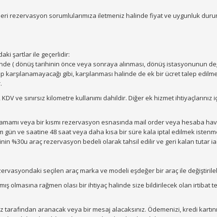
eri rezervasyon sorumlularımıza iletmeniz halinde fiyat ve uygunluk du
i şartlar ile geçerlidir:
linde ( dönüş tarihinin önce veya sonraya alınması, dönüş istasyonunun de
ep karşılanamayacağı gibi, karşılanması halinde de ek bir ücret talep edilm
.
V ve sınırsız kilometre kullanımı dahildir. Diğer ek hizmet ihtiyaçlarınız iç
amamı veya bir kısmı rezervasyon esnasında mail order veya hesaba hav
im gün ve saatine 48 saat veya daha kısa bir süre kala iptal edilmek istenm
 %30u araç rezervasyon bedeli olarak tahsil edilir ve geri kalan tutar iad
asyondaki seçilen araç marka ve modeli eşdeğer bir araç ile değiştirilebi
mış olmasına rağmen olası bir ihtiyaç halinde size bildirilecek olan irtibat t
tarafından aranacak veya bir mesaj alacaksınız. Ödemenizi, kredi kartın