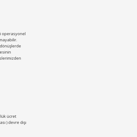
iği operasyonel
ayabilir.
n dönüşlerde
resinin
islerimizden
nlük ücret
sı ) devre dışı