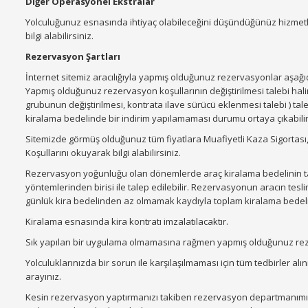
Diğer Operasyonel Ekstralar
Yolculuğunuz esnasında ihtiyaç olabileceğini düşündüğünüz hizmetl
bilgi alabilirsiniz.
Rezervasyon Şartları
İnternet sitemiz aracılığıyla yapmış olduğunuz rezervasyonlar aşağıdak
Yapmış olduğunuz rezervasyon koşullarının değiştirilmesi talebi ha
grubunun değiştirilmesi, kontrata ilave sürücü eklenmesi talebi ) tal
kiralama bedelinde bir indirim yapılamaması durumu ortaya çıkabilir
Sitemizde görmüş olduğunuz tüm fiyatlara Muafiyetli Kaza Sigortası, KD
Koşullarını okuyarak bilgi alabilirsiniz.
Rezervasyon yoğunluğu olan dönemlerde araç kiralama bedelinin t
yöntemlerinden birisi ile talep edilebilir. Rezervasyonun aracın tesl
günlük kira bedelinden az olmamak kaydıyla toplam kiralama bedelinin
Kiralama esnasında kira kontratı imzalatılacaktır.
Sık yapılan bir uygulama olmamasına rağmen yapmış olduğunuz rezerv
Yolculuklarınızda bir sorun ile karşılaşılmaması için tüm tedbirler alın
arayınız.
Kesin rezervasyon yaptırmanızı takiben rezervasyon departmanımız 