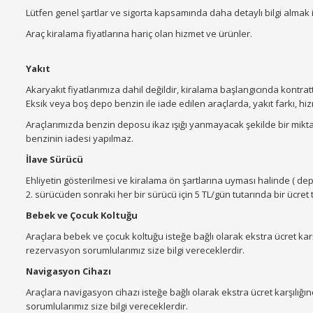
Lütfen genel şartlar ve sigorta kapsamında daha detaylı bilgi almak iç
Araç kiralama fiyatlarına hariç olan hizmet ve ürünler.
Yakıt
Akaryakıt fiyatlarımıza dahil değildir, kiralama başlangıcında kontrat
Eksik veya boş depo benzin ile iade edilen araçlarda, yakıt farkı, hizmet
Araçlarımızda benzin deposu ikaz ışığı yanmayacak şekilde bir miktar 
benzinin iadesi yapılmaz.
İlave Sürücü
Ehliyetin gösterilmesi ve kiralama ön şartlarına uyması halinde ( depoz
2. sürücüden sonraki her bir sürücü için 5 TL/gün tutarında bir ücret t
Bebek ve Çocuk Koltuğu
Araçlara bebek ve çocuk koltuğu isteğe bağlı olarak ekstra ücret k
rezervasyon sorumlularımız size bilgi vereceklerdir.
Navigasyon Cihazı
Araçlara navigasyon cihazı isteğe bağlı olarak ekstra ücret karşıl
sorumlularımız size bilgi vereceklerdir.