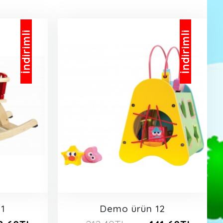
İndirimli
İndirimli
1
Demo ürün 12