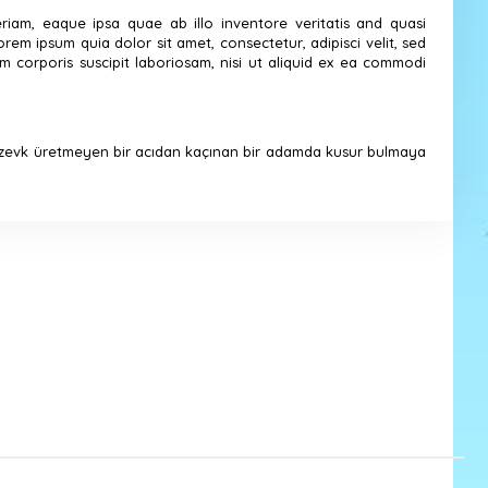
iam, eaque ipsa quae ab illo inventore veritatis and quasi
em ipsum quia dolor sit amet, consectetur, adipisci velit, sed
corporis suscipit laboriosam, nisi ut aliquid ex ea commodi
r zevk üretmeyen bir acıdan kaçınan bir adamda kusur bulmaya