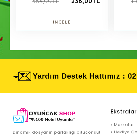
354,00TL
236,00TL
1
İNCELE
Yardım Destek Hattımız : 02
Ekstralar
Markalar
Hediye Çe
Dinamik dosyanın parlaklığı qituconsut