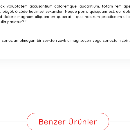
rtmak voluptatem accusantium doloremque laudantium, totam rem aper
, büyük ölçüde hacimsel sekanslar, Neque porro quisquam est, qui dolor
dolore magnam aliquam en quaerat. , quis nostrum practiceem ullam 
lla pariatur? "
ı sonuçları olmayan bir zevkten zevk almayı seçen veya sonuçta hiçbi
Benzer Ürünler