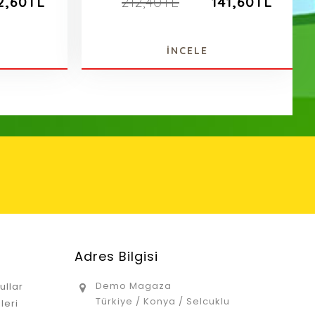
2,60TL
212,40TL
141,60TL
İNCELE
Adres Bilgisi
Demo Magaza
ullar
Türkiye / Konya / Selcuklu
leri