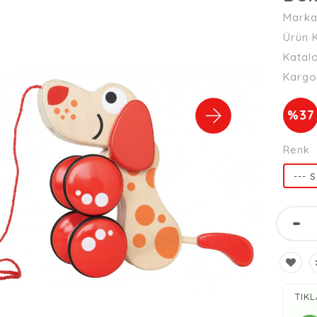
Marka
Ürün 
Katal
Kargo
%37
Renk
-
TIKL