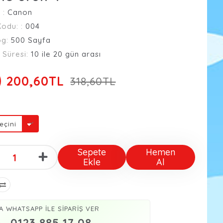
 :
Canon
Kodu: :
004
og:
500 Sayfa
 Süresi:
10 ile 20 gün arası
200,60TL
318,60TL
+
Sepete
Hemen
Ekle
Al
A WHATSAPP İLE SİPARİŞ VER
0123 885 17 08