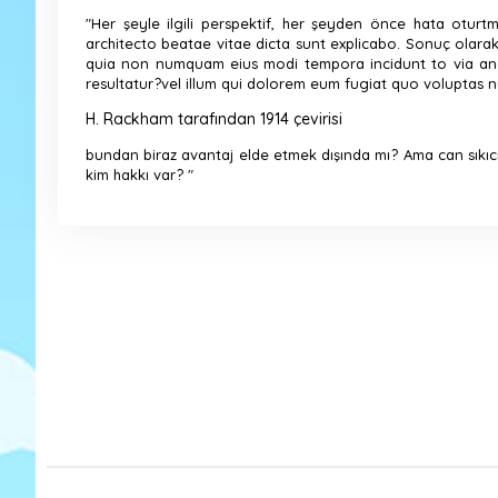
"Her şeyle ilgili perspektif, her şeyden önce hata otu
architecto beatae vitae dicta sunt explicabo. Sonuç olarak
quia non numquam eius modi tempora incidunt to via and 
resultatur?vel illum qui dolorem eum fugiat quo voluptas nu
H. Rackham tarafından 1914 çevirisi
bundan biraz avantaj elde etmek dışında mı?
Ama can sıkıc
kim hakkı var? "