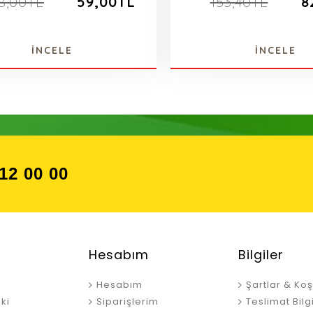
18,00TL
59,00TL
153,40TL
8
İNCELE
İNCELE
12 00 00
Hesabım
Bilgiler
Hesabım
Şartlar & Koş
ki
Siparişlerim
Teslimat Bilgi