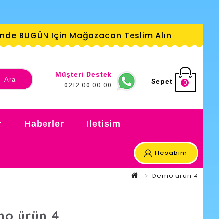
ründe BUGÜN Için Mağazadan Teslim Alın
Müşteri Destek
Ara
Sepet
0
0212 00 00 00
r
Haberler
Iletisim
Hesabım
Demo ürün 4
o ürün 4