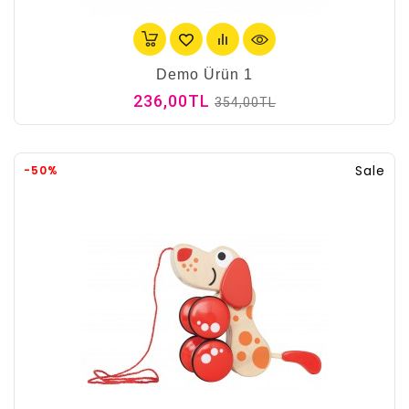
Demo Ürün 1
236,00TL
354,00TL
Sale
-50%