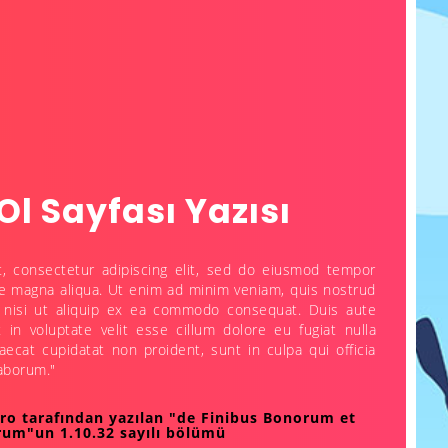
Ol Sayfası Yazısı
, consectetur adipiscing elit, sed do eiusmod tempor
ore magna aliqua. Ut enim ad minim veniam, quis nostrud
is nisi ut aliquip ex ea commodo consequat. Duis aute
t in voluptate velit esse cillum dolore eu fugiat nulla
aecat cupidatat non proident, sunt in culpa qui officia
laborum."
ero tarafından yazılan "de Finibus Bonorum et
um"un 1.10.32 sayılı bölümü