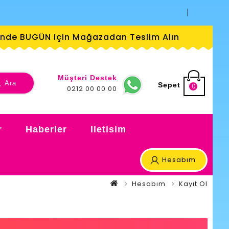
ründe BUGÜN Için Mağazadan Teslim Alın
Müşteri Destek
Ara
Sepet
0
0212 00 00 00
r
Haberler
Iletisim
Hesabım
Hesabım
Kayıt Ol