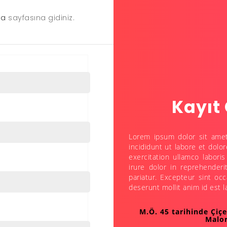
ma
sayfasına gidiniz.
Kayıt 
Lorem ipsum dolor sit amet
incididunt ut labore et dol
exercitation ullamco labor
irure dolor in reprehenderi
pariatur. Excepteur sint occ
deserunt mollit anim id est 
M.Ö. 45 tarihinde Çiç
Malor