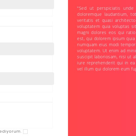
"Sed ut perspiciatis unde
doloremque laudantium, to
veritatis et quasi architec
voluptatem quia voluptas si
magni dolores eos qui rati
est, qui dolorem ipsum quia 
numquam eius modi tempora 
voluptatem. Ut enim ad mini
suscipit laboriosam, nisi u
iure reprehenderit qui in ea
vel illum qui dolorem eum fug
 ediyorum.