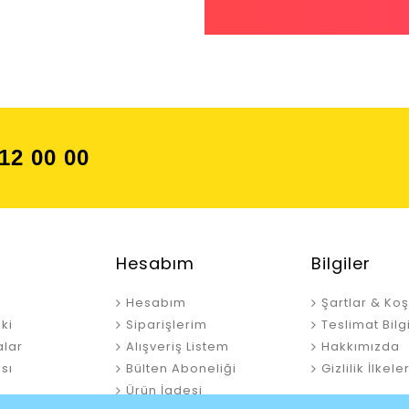
12 00 00
Hesabım
Bilgiler
Hesabım
Şartlar & Koş
ki
Siparişlerim
Teslimat Bilgi
lar
Alışveriş Listem
Hakkımızda
ası
Bülten Aboneliği
Gizlilik İlkeler
Ürün İadesi