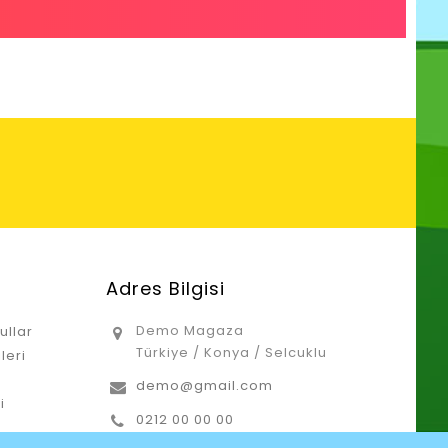
Adres Bilgisi
Demo Magaza
ullar
Türkiye / Konya / Selcuklu
leri
demo@gmail.com
i
0212 00 00 00