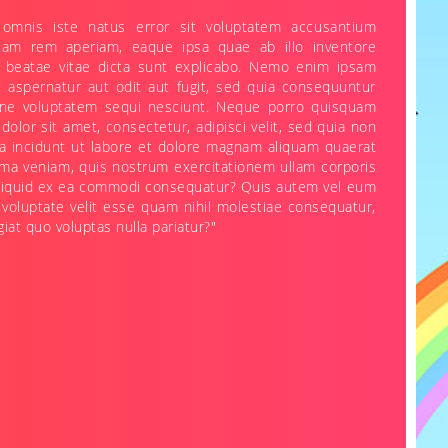
 omnis iste natus error sit voluptatem accusantium
tam rem aperiam, eaque ipsa quae ab illo inventore
to beatae vitae dicta sunt explicabo. Nemo enim ipsam
t aspernatur aut odit aut fugit, sed quia consequuntur
one voluptatem sequi nesciunt. Neque porro quisquam
dolor sit amet, consectetur, adipisci velit, sed quia non
incidunt ut labore et dolore magnam aliquam quaerat
ma veniam, quis nostrum exercitationem ullam corporis
t aliquid ex ea commodi consequatur? Quis autem vel eum
 voluptate velit esse quam nihil molestiae consequatur,
iat quo voluptas nulla pariatur?"