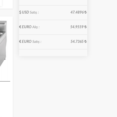
USD
Satış :
47.4896
EURO
Alış :
54.9559
EURO
Satış :
54.7365