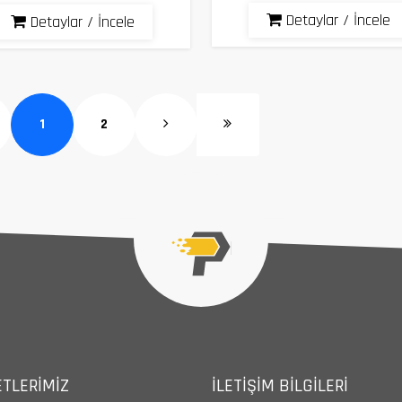
Detaylar / İncele
Detaylar / İncele
1
2
TLERIMIZ
İLETIŞIM BILGILERI