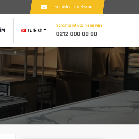
demo@demoincele.com
Yardıma ihtiyacınızmı var?
:
ŞIM
Turkish
0212 000 00 00