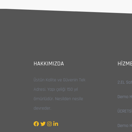
HAKKIMIZDA
HIZME
Üstün Kalite ve Güvenin Tek
2.EL Sa
Adresi. Yapı çeliği 150 yıl
Demo Hi
ömürlüdür. Nesilden nesile
devreder.
ÜCRETSİ
Demo Hi