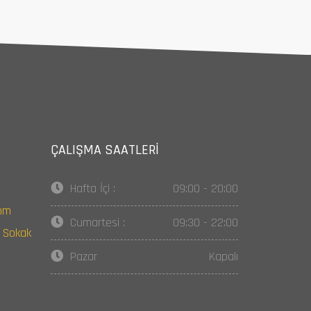
ÇALIŞMA SAATLERI
Hafta İçi :
09:00 - 20:00
om
Cumartesi :
09:30 - 22:00
n Sokak
E
Pazar
Kapalı