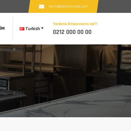
demo@demoincele.com
Yardıma ihtiyacınızmı var?
:
ŞIM
Turkish
0212 000 00 00