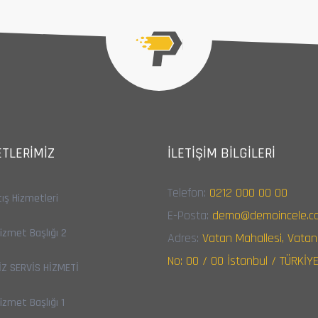
TLERIMIZ
İLETIŞIM BILGILERI
Telefon:
0212 000 00 00
tış Hizmetleri
E-Posta:
demo@demoincele.c
zmet Başlığı 2
Adres:
Vatan Mahallesi, Vata
No: 00 / 00 İstanbul / TÜRKİY
Z SERVİS HİZMETİ
zmet Başlığı 1