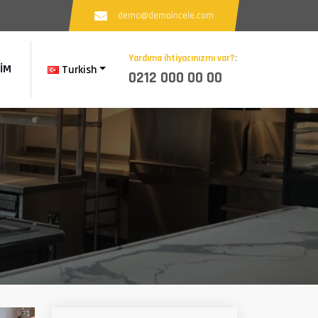
demo@demoincele.com
Yardıma ihtiyacınızmı var?
:
ŞIM
Turkish
0212 000 00 00