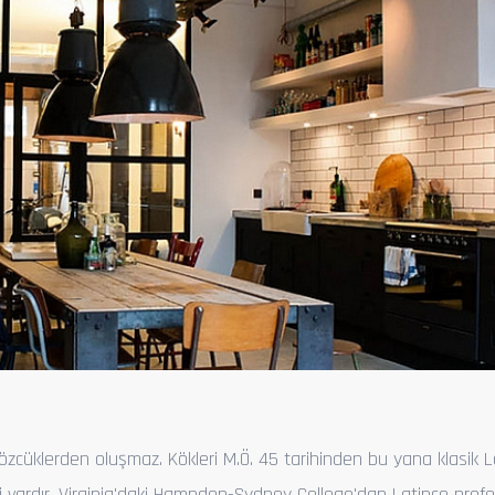
N
zcüklerden oluşmaz. Kökleri M.Ö. 45 tarihinden bu yana klasik L
i vardır. Virginia'daki Hampden-Sydney College'dan Latince prof