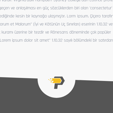
eçen ve anlaşılması en güç sözcüklerden biri olan 'consectetur'
lediğinde kesin bir kaynağa ulaşmıştır. Lorm Ipsum, Çiçero taraf
rum et Malorum" (İyi ve Kötünün Uç Sınırları) eserinin 1.10.32 ve 
ak kuramı üzerine bir tezdir ve Rönesans döneminde çok popüler
"Lorem ipsum dolor sit amet" 1.10.32 sayılı bölümdeki bir satırdan