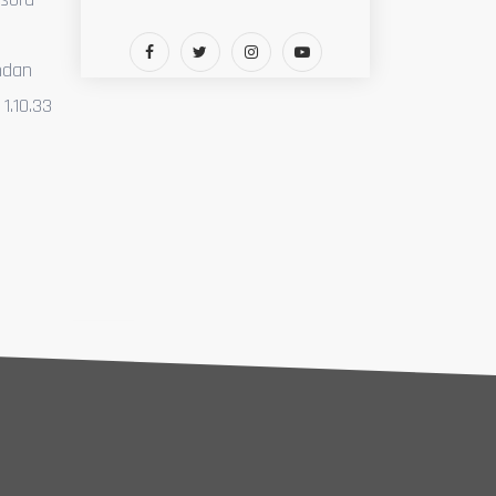
ından
1.10.33