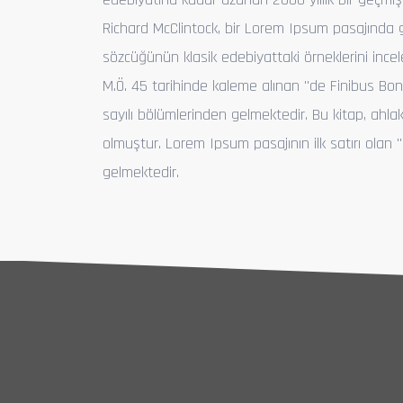
Richard McClintock, bir Lorem Ipsum pasajında g
sözcüğünün klasik edebiyattaki örneklerini ince
M.Ö. 45 tarihinde kaleme alınan "de Finibus Bono
sayılı bölümlerinden gelmektedir. Bu kitap, ahl
olmuştur. Lorem Ipsum pasajının ilk satırı olan 
gelmektedir.