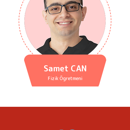
Samet CAN
Fizik Ögretmeni