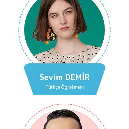
Sevim DEMİR
Türkçe Ögretmeni