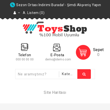
Sezon Ortası Indirimi Burada! - Şimdi Alışveriş Yapın
A. Listem (0)
Sepet
0
Telefon
E-Posta
000 00 00 00
demo@demo.com
Site Haritası