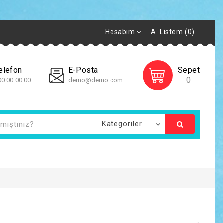
Hesabım
A. Listem (0)
elefon
E-Posta
Sepet
0
00 00 00 00
demo@demo.com