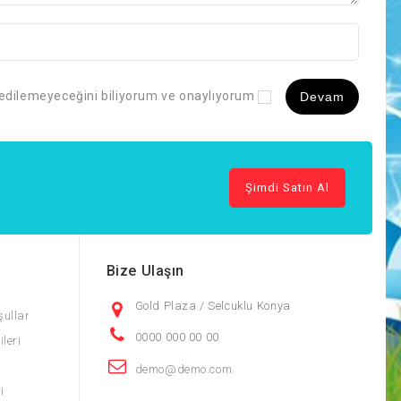
 edilemeyeceğini biliyorum ve onaylıyorum
Şimdi Satın Al
Bize Ulaşın
Gold Plaza / Selcuklu Konya
şullar
0000 000 00 00
ileri
demo@demo.com
ri