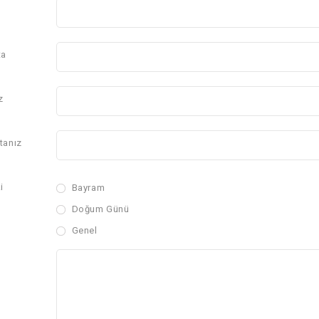
ta
z
tanız
i
Bayram
Doğum Günü
Genel