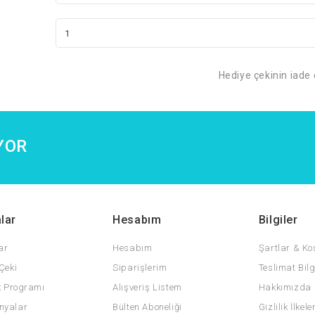
Hediye çekinin iade
YOR
lar
Hesabım
Bilgiler
ar
Hesabım
Şartlar & Ko
Çeki
Siparişlerim
Teslimat Bilg
k Programı
Alışveriş Listem
Hakkımızda
yalar
Bülten Aboneliği
Gizlilik İlkele