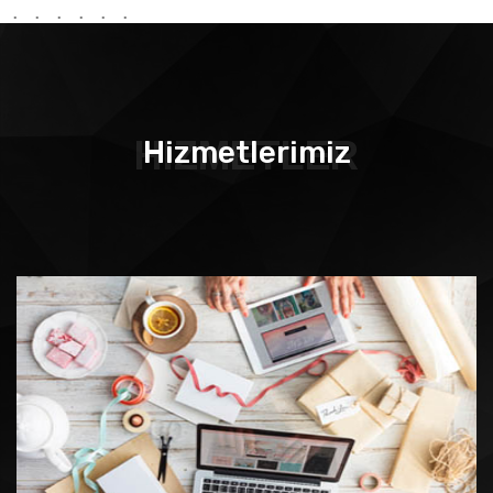
HIZMETLER
Hizmetlerimiz