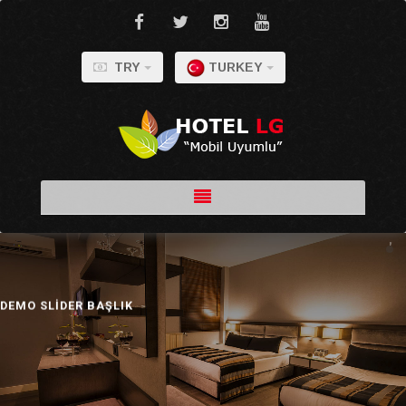
TRY
TURKEY
DEMO SLİDER BAŞLIK
Her türlü arzu ve ihtiyaçlarınızı karşılamayı amaçlayan Otelimiz Çevre ilçelerinin tarihi ve doğal güzelliklerini sevdiklerinizle birlikte gezebilirsiniz.
DETAYLAR