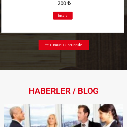
200
İncele
Tümünü Görüntüle
HABERLER / BLOG