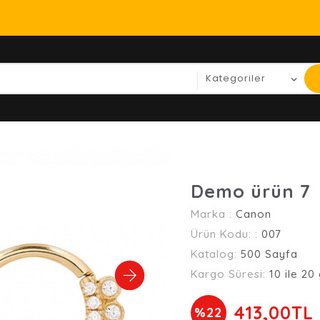
Demo ürün 7
Marka :
Canon
Ürün Kodu: :
007
Katalog:
500 Sayfa
Kargo Süresi:
10 ile 20
413,00TL
%22