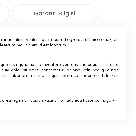
Garanti Bilgisi
enim ad minim veniam, quis nostrud egzersizi ullamco emek, en
deserunt mollit anim id est laborum. "
ue ipsa quae ab illo inventore veritatis and quasi architecto
ia dolor sit amet, consectetur, adipisci velit, sed quia non
pit laboriosam, nisi ut aliquid ex ea commodi resultatur?vel
vk üretmeyen bir acıdan kaçınan bir adamda kusur bulmaya kim