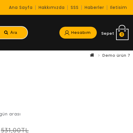
Ana Sayfa
Hakkımızda
SSS
Haberler
Iletisim
Hesabım
Ara
Sepet
0
Demo ürün 7
 gün arası
531,00TL