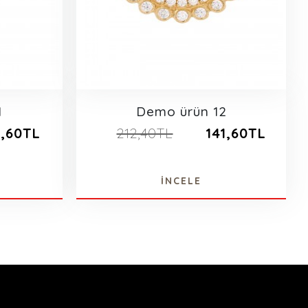
1
Demo ürün 12
2,60TL
212,40TL
141,60TL
İNCELE