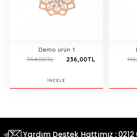
Demo ürün 1
354,00TL
236,00TL
118
İNCELE
Yardım Destek Hattımız : 0212