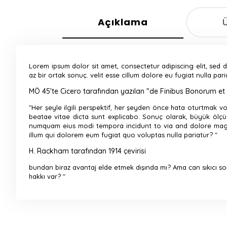
Açıklama
Lorem ipsum dolor sit amet, consectetur adipiscing elit, sed
az bir ortak sonuç. velit esse cillum dolore eu fugiat nulla par
MÖ 45'te Cicero tarafından yazılan "de Finibus Bonorum et
"Her şeyle ilgili perspektif, her şeyden önce hata oturtmak 
beatae vitae dicta sunt explicabo. Sonuç olarak, büyük ölçü
numquam eius modi tempora incidunt to via and dolore magnam
illum qui dolorem eum fugiat quo voluptas nulla pariatur? "
H. Rackham tarafından 1914 çevirisi
bundan biraz avantaj elde etmek dışında mı?
Ama can sıkıcı s
hakkı var? "