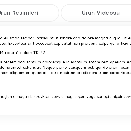
Ürün Resimleri
Ürün Videosu
 do eiusmod tempor incididunt ut labore and dolore magna aliqua. Ut 
iatur. Excepteur sint occaecat cupidatat non proident, culpa qui officia 
 Malorum" bölüm 1.10.32
voluptatem accusantium doloremque laudantium, totam rem aperiam, eaq
de hacimsel sekanslar, Neque porro quisquam est, qui dolorem ipsum qu
 aliquam en quaerat. , quis nostrum practiceem ullam corporis susci
onuçları olmayan bir zevkten zevk almayı seçen veya sonuçta hiçbir ze