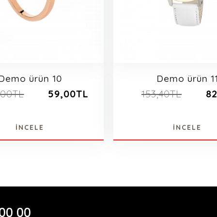
Demo ürün 10
Demo ürün 1
,00TL
59,00TL
153,40TL
8
İNCELE
İNCELE
 00 00