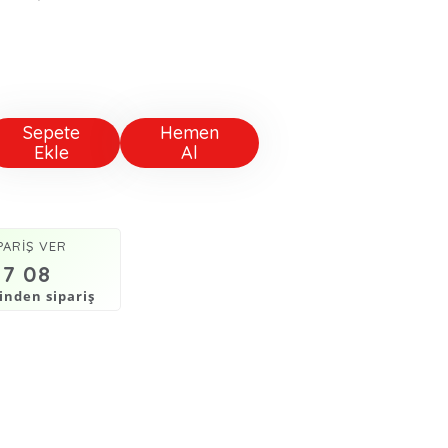
Sepete
Hemen
Ekle
Al
PARİŞ VER
17 08
nden sipariş