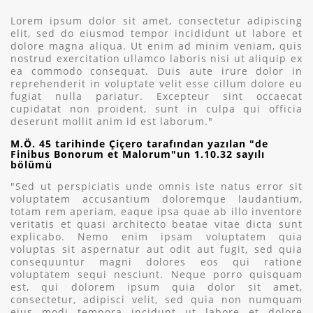
Lorem ipsum dolor sit amet, consectetur adipiscing
elit, sed do eiusmod tempor incididunt ut labore et
dolore magna aliqua. Ut enim ad minim veniam, quis
nostrud exercitation ullamco laboris nisi ut aliquip ex
ea commodo consequat. Duis aute irure dolor in
reprehenderit in voluptate velit esse cillum dolore eu
fugiat nulla pariatur. Excepteur sint occaecat
cupidatat non proident, sunt in culpa qui officia
deserunt mollit anim id est laborum."
M.Ö. 45 tarihinde Çiçero tarafından yazılan "de
Finibus Bonorum et Malorum"un 1.10.32 sayılı
bölümü
"Sed ut perspiciatis unde omnis iste natus error sit
voluptatem accusantium doloremque laudantium,
totam rem aperiam, eaque ipsa quae ab illo inventore
veritatis et quasi architecto beatae vitae dicta sunt
explicabo. Nemo enim ipsam voluptatem quia
voluptas sit aspernatur aut odit aut fugit, sed quia
consequuntur magni dolores eos qui ratione
voluptatem sequi nesciunt. Neque porro quisquam
est, qui dolorem ipsum quia dolor sit amet,
consectetur, adipisci velit, sed quia non numquam
eius modi tempora incidunt ut labore et dolore