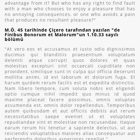
advantage from it? But who has any right to find fault
with a man who chooses to enjoy a pleasure that has
no annoying consequences, or one who avoids a pain
that produces no resultant pleasure?"
M.Ö. 45 tarihinde Çiçero tarafından yazılan "de
Finibus Bonorum et Malorum"un 1.10.33 sayılı
bölümü
"At vero eos et accusamus et iusto odio dignissimos
ducimus qui blanditiis praesentium voluptatum
deleniti atque corrupti quos dolores et quas
molestias excepturi sint occaecati cupiditate non
provident, similique sunt in culpa qui officia deserunt
mollitia animi, id est laborum et dolorum fuga. Et
harum quidem rerum facilis est et expedita distinctio.
Nam libero tempore, cum soluta nobis est eligendi
optio cumque nihil impedit quo minus id quod
maxime placeat facere possimus, omnis voluptas
assumenda est, omnis dolor repellendus. Temporibus
autem quibusdam et aut officiis debitis aut rerum
necessitatibus saepe eveniet ut et voluptates
repudiandae sint et molestiae non recusandae. Itaque
earum rerum hic tenetur a sapiente delectus, ut aut
reiciendis voluptatibus maiores alias consequatur aut
perferendis doloribus asperiores repellat."