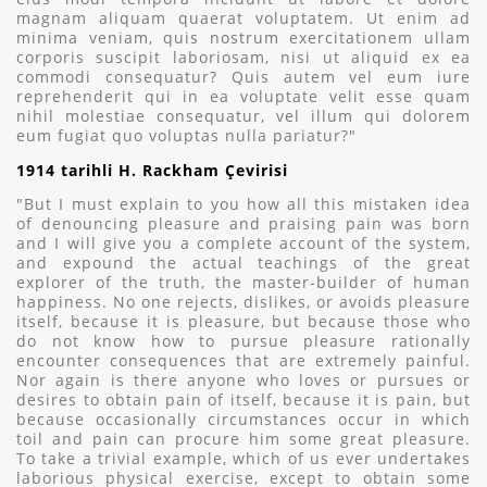
magnam aliquam quaerat voluptatem. Ut enim ad
minima veniam, quis nostrum exercitationem ullam
corporis suscipit laboriosam, nisi ut aliquid ex ea
commodi consequatur? Quis autem vel eum iure
reprehenderit qui in ea voluptate velit esse quam
nihil molestiae consequatur, vel illum qui dolorem
eum fugiat quo voluptas nulla pariatur?"
1914 tarihli H. Rackham Çevirisi
"But I must explain to you how all this mistaken idea
of denouncing pleasure and praising pain was born
and I will give you a complete account of the system,
and expound the actual teachings of the great
explorer of the truth, the master-builder of human
happiness. No one rejects, dislikes, or avoids pleasure
itself, because it is pleasure, but because those who
do not know how to pursue pleasure rationally
encounter consequences that are extremely painful.
Nor again is there anyone who loves or pursues or
desires to obtain pain of itself, because it is pain, but
because occasionally circumstances occur in which
toil and pain can procure him some great pleasure.
To take a trivial example, which of us ever undertakes
laborious physical exercise, except to obtain some