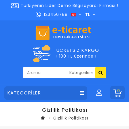
Türkiyenin Lider Demo Bilgisayarcı Firması !
123456789
TL
ÜCRETSIZ KARGO
! 100 TL Üzerinde !
0
KATEGORİLER
Gizlilik Politikası
Gizlilik Politikası