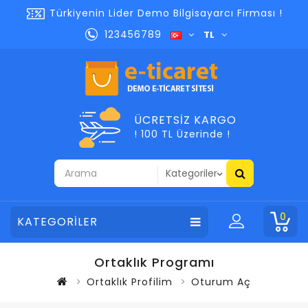
Türkiyenin Lider Demo Bilgisayarcı Firması !
123456789
TL
ÜCRETSIZ KARGO
! 100 TL Üzerinde !
0
KATEGORİLER
Ortaklık Programı
Ortaklık Profilim
Oturum Aç