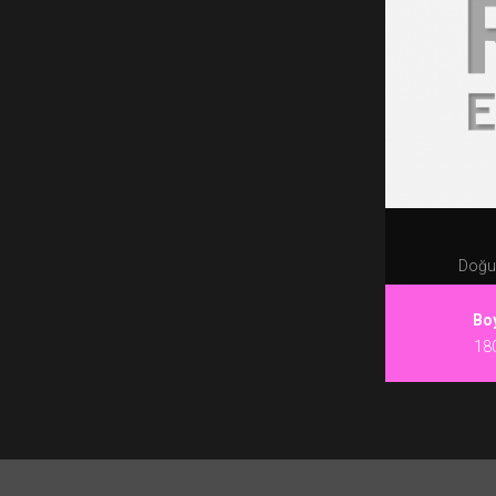
Doğum
Bo
18