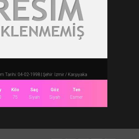
 Tarihi: 04-02-1998 | Şehir: İzmir / Karşıyaka
y
Kilo
Saç
Göz
Ten
0
75
Siyah
Siyah
Esmer