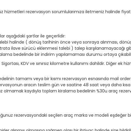
 hizmetleri rezervasyon sorumlularımıza iletmeniz halinde fiya
 aşağıdaki şartlar ile geçerlidir:
alebi halinde ( dönüş tarihinin önce veya sonraya alınması, dönü
rata ilave sürücü eklenmesi talebi ) talep karşılanamayacağı gib
iralama bedelinde bir indirim yapılamaması durumu ortaya çıkabili
gortası, KDV ve sınırsız kilometre kullanımı dahildir. Diğer ek hi
elinin tamamı veya bir kısmı rezervasyon esnasında mail orde
ezervasyonun aracın teslim gün ve saatine 48 saat veya daha kısa 
n az olmamak kaydıyla toplam kiralama bedelinin %30u araç reze
unuz rezervasyondaki seçilen araç marka ve modeli eşdeğer bir
birler alınmış olmasına rağmen olası bir ihtiyaç halinde size bildir