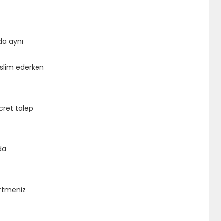
da aynı
teslim ederken
cret talep
da
irtmeniz