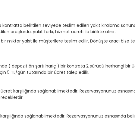
da kontratta belirtilen seviyede teslim edilen yakıt kiralama sonun
en araçlarda, yakıt farkı, hizmet ücreti ile birlikte alınır.
r miktar yakıt ile müşterilere teslim edilir, Dönüşte aracı bize 
nde ( depozit ön şartı hariç ) bir kontrata 2 sürücü herhangi bir ü
çin 5 TL/gün tutarında bir ücret talep edilir.
a ücret karşılığında sağlanabilmektedir. Rezervasyonunuz esnasın
receklerdir.
t karşılığında sağlanabilmektedir. Rezervasyonunuz esnasında bel