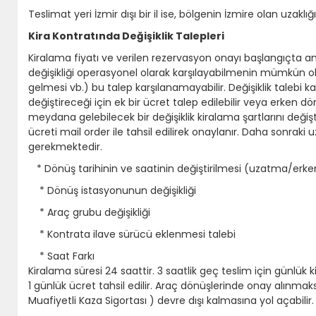
Teslimat yeri İzmir dışı bir il ise, bölgenin İzmire olan uzaklı
Kira Kontratında Değişiklik Talepleri
Kiralama fiyatı ve verilen rezervasyon onayı başlangıçta anla
değişikliği operasyonel olarak karşılayabilmenin mümkün 
gelmesi vb.) bu talep karşılanamayabilir. Değişiklik talebi
değiştireceği için ek bir ücret talep edilebilir veya erken d
meydana gelebilecek bir değişiklik kiralama şartlarını değişti
ücreti mail order ile tahsil edilirek onaylanır. Daha sonraki u
gerekmektedir.
* Dönüş tarihinin ve saatinin değiştirilmesi (uzatma/er
* Dönüş istasyonunun değişikliği
* Araç grubu değişikliği
* Kontrata ilave sürücü eklenmesi talebi
* Saat Farkı
Kiralama süresi 24 saattir. 3 saatlik geç teslim için günlük 
1 günlük ücret tahsil edilir. Araç dönüşlerinde onay alın
Muafiyetli Kaza Sigortası ) devre dışı kalmasına yol açabilir.