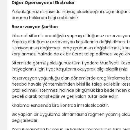
Diğer Operasyonel Ekstralar
Yolculuğunuz esnasında ihtiyaç olabileceğini düşündüğünüz
durumu hakkında bilgi alabilirsiniz.
Rezervasyon Şartları
İnternet sitemiz aracılığıyla yapmış olduğunuz rezervasyonlar
Yapmış olduğunuz rezervasyon koşullarının değiştirilmesi t
istasyonunun değişmesi, araç grubunun değiştirilmesi, kont
karşılanması halinde de ek bir ücret talep edilmesi veya k
Sitemizde görmüş olduğunuz tüm fiyatlara Muafiyetli Kaza Si
ihtiyaçlarınız için fiyat Koşullarını okuyarak bilgi alabilirsiniz.
Rezervasyon yoğunluğu olan dönemlerde araç kiralama bed
hesaba havale yöntemlerinden birisi ile talep edilebilir. R
iptal edilmek istenmesi halinde bir günlük kira bedelinde
bedeli olarak tahsil edilir ve geri kalan tutar iade edilir.
Kiralama esnasında kira kontratı imzalatılacaktır.
Sık yapılan bir uygulama olmamasına rağmen yapmış olduğ
değiştirilebilir.
Yolculuklarınızda bir sorun ile karşılaşılmaması için tüm ted