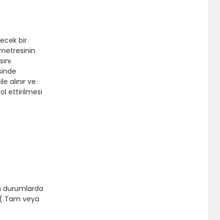
lecek bir
ometresinin
sını
sinde
le alınır ve
ol ettirilmesi
şan durumlarda
n ( Tam veya