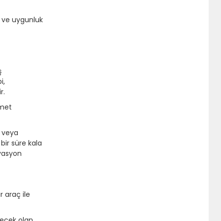
t ve uygunluk
ş
i,
r.
zmet
r veya
bir süre kala
rvasyon
 araç ile
ilecek olan