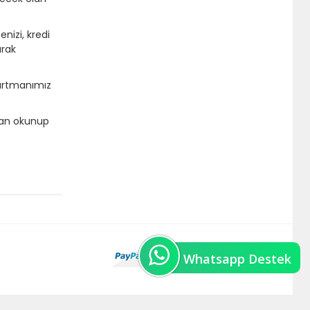
nizi, kredi
arak
partmanımız
zdan okunup
Whatsapp Destek