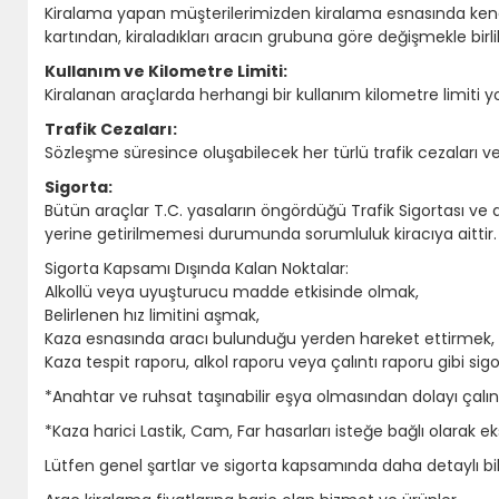
Kiralama yapan müşterilerimizden kiralama esnasında kendi 
kartından, kiraladıkları aracın grubuna göre değişmekle birli
Kullanım ve Kilometre Limiti:
Kiralanan araçlarda herhangi bir kullanım kilometre limiti yok
Trafik Cezaları:
Sözleşme süresince oluşabilecek her türlü trafik cezaları ve 
Sigorta:
Bütün araçlar T.C. yasaların öngördüğü Trafik Sigortası ve ay
yerine getirilmemesi durumunda sorumluluk kiracıya aittir.
Sigorta Kapsamı Dışında Kalan Noktalar:
Alkollü veya uyuşturucu madde etkisinde olmak,
Belirlenen hız limitini aşmak,
Kaza esnasında aracı bulunduğu yerden hareket ettirmek,
Kaza tespit raporu, alkol raporu veya çalıntı raporu gibi s
*Anahtar ve ruhsat taşınabilir eşya olmasından dolayı çal
*Kaza harici Lastik, Cam, Far hasarları isteğe bağlı olarak eks
Lütfen genel şartlar ve sigorta kapsamında daha detaylı bilg