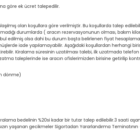
ğına göre ek ücret talepedilir.
şılmış olan koşullara göre verilmiştir. Bu koşullarda talep edilebi
olmadığı durumlarda ( aracın rezervasyonunun olması, bakım kil
 kabul edilmiş olsa dahi bu durum başta belirlenen fiyat hesaplama
önüşlerde iade yapılamayabilir. Aşağıdaki koşullardan herhangi biri
rebilir. Kiralama süresinin uzatılması talebi, ilk uzatmada telefon i
zatma taleplerinde ise aracın ofislerimizden birisine getirilip kontr
ken dönme)
kiralama bedelinin %20si kadar bir tutar talep edilebilir.3 saati a
maksızın yaşanan gecikmeler Sigortadan Yararlandırma Teminatını