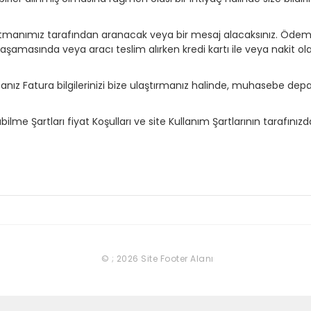
tmanımız tarafından aranacak veya bir mesaj alacaksınız. Ödeme
şamasında veya aracı teslim alırken kredi kartı ile veya nakit ol
rsanız Fatura bilgilerinizi bize ulaştırmanız halinde, muhasebe de
me Şartları fiyat Koşulları ve site Kullanım Şartlarının tarafını
© ; 2026 Site Footer Alanı