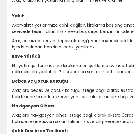
Araç kiralama fiyatlarına hariç olan hizmet ve ürünler.
Yakıt
Akaryakıt fiyatlarımıza dahil değildir, kiralama başlangıcın
seviyede teslim alınır. Eksik veya boş depo benzin ile iade edil
Araçlarımızda benzin deposu ikaz ışığı yanmayacak şekilde bi
içinde bulunan benzinin iadesi yapılmaz.
İlave Sürücü
Ehliyetin gösterilmesi ve kiralama ön şartlarına uyması hali
edilmeksizin yazılabilir, 2. sürücüden sonraki her bir sürücü i
Bebek ve Çocuk Koltuğu
Araçlara bebek ve çocuk koltuğu isteğe bağlı olarak ekstr
belirtmeniz halinde rezervasyon sorumlularımız size bilgi ve
Navigasyon Cihazı
Araçlara navigasyon cihazı isteğe bağlı olarak ekstra ücre
halinde rezervasyon sorumlularımız size bilgi vereceklerdir.
Şehir Dışı Araç Teslimatı