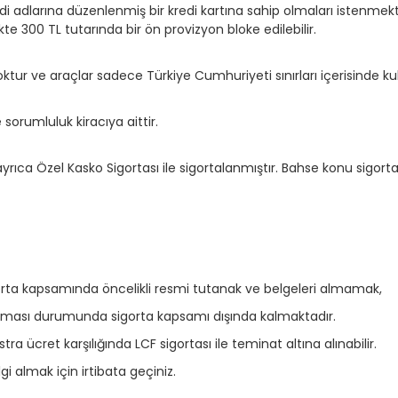
adlarına düzenlenmiş bir kredi kartına sahip olmaları istenmekte
kte 300 TL tutarında bir ön provizyon bloke edilebilir.
tur ve araçlar sadece Türkiye Cumhuriyeti sınırları içerisinde kulla
sorumluluk kiracıya aittir.
rıca Özel Kasko Sigortası ile sigortalanmıştır. Bahse konu sigorta 
igorta kapsamında öncelikli resmi tutanak ve belgeleri almamak,
ınması durumunda sigorta kapsamı dışında kalmaktadır.
tra ücret karşılığında LCF sigortası ile teminat altına alınabilir.
i almak için irtibata geçiniz.