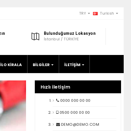
TRY
Turkish
zın
Bulunduğumuz Lokasyon
İstanbul / TÜRKİYE
FİLO KİRALA
BİLGİLER
İLETİŞİM
Hızlı iletişim
0000 000 00 00
0500 000 00 00
DEMO@DEMO.COM