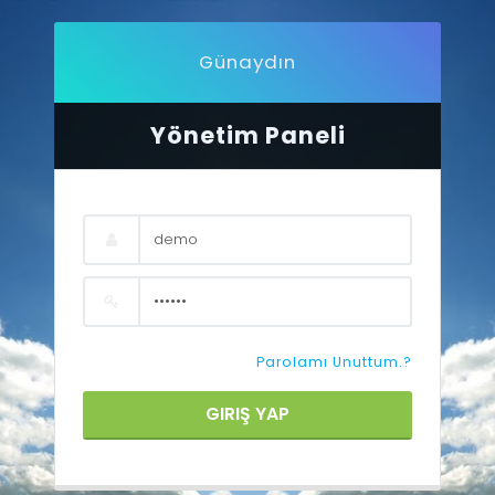
Günaydın
Yönetim Paneli
Parolamı Unuttum.?