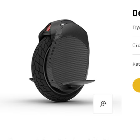
D
Fi
Ür
Kat