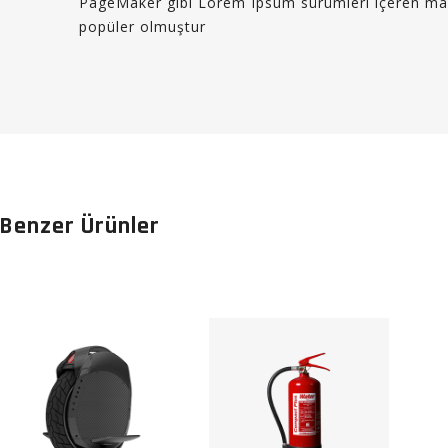
PageMaker gibi Lorem Ipsum sürümleri içeren masaü
popüler olmuştur
Benzer Ürünler