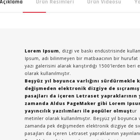
Açıklama
Ürün Resimleri
Ürün Videosu
Y
Lorem Ipsum
, dizgi ve baskı endüstrisinde kulla
Ipsum, adı bilinmeyen bir matbaacının bir hurufat
yazı galerisini alarak karıştırdığı 1500'lerden beri
olarak kullanılmıştır.
Beşyüz yıl boyunca varlığını sürdürmekle
değişmeden elektronik dizgiye de sıçramış
pasajları da içeren Letraset yapraklarının
zamanda Aldus PageMaker gibi Lorem Ipsu
yayıncılık yazılımları ile popüler olmuşt
ur
metinler olarak kullanılmıştır. Beşyüz yıl boyunca
zamanda pek değişmeden elektronik dizgiye de sı
pasajları da içeren Letraset yapraklarının yayınl