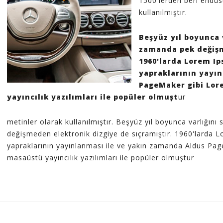
1500'lerden beri endüs
kullanılmıştır.
Beşyüz yıl boyunca 
zamanda pek değişm
1960'larda Lorem Ip
yapraklarının yayı
PageMaker gibi Lor
yayıncılık yazılımları ile popüler olmuşt
ur
metinler olarak kullanılmıştır. Beşyüz yıl boyunca varlığı
değişmeden elektronik dizgiye de sıçramıştır. 1960'larda L
yapraklarının yayınlanması ile ve yakın zamanda Aldus Pa
masaüstü yayıncılık yazılımları ile popüler olmuştur