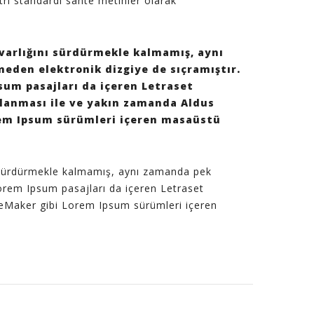
tri standardı sahte metinler olarak
varlığını sürdürmekle kalmamış, aynı
eden elektronik dizgiye de sıçramıştır.
sum pasajları da içeren Letraset
nlanması ile ve yakın zamanda Aldus
em Ipsum sürümleri içeren masaüstü
nı sürdürmekle kalmamış, aynı zamanda pek
orem Ipsum pasajları da içeren Letraset
geMaker gibi Lorem Ipsum sürümleri içeren