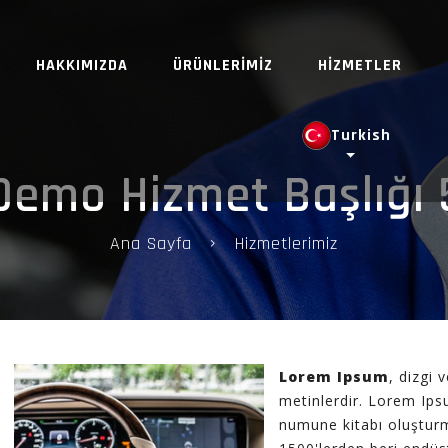
HAKKIMIZDA
ÜRÜNLERİMİZ
HİZMETLER
Turkish
Demo Hizmet Başlığı 
Ana Sayfa
Hizmetlerimiz
Lorem Ipsum
, dizgi 
metinlerdir. Lorem Ips
numune kitabı oluşturma