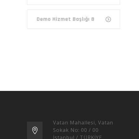
Demo Hizmet Başlığı 8
Vatan Mahallesi, Vatan
Sokak No: 00 / 00
İstanbul / TÜRKİYE