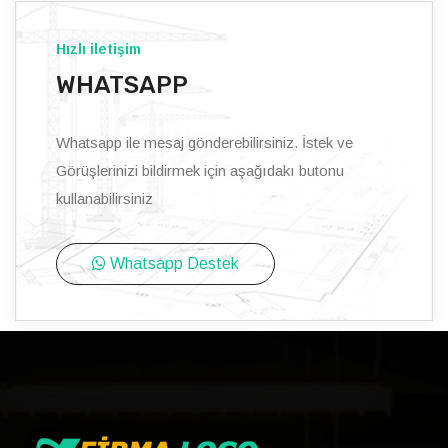
Hızlı iletişim
WHATSAPP
Whatsapp ile mesaj gönderebilirsiniz. İstek ve
Görüşlerinizi bildirmek için aşağıdakı butonu
kullanabilirsiniz
Whatsapp Destek