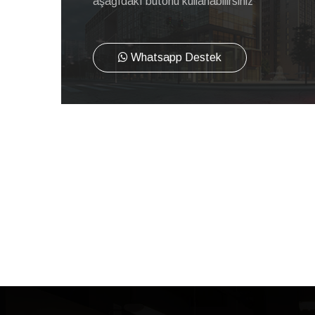
aşağıdakı butonu kullanabilirsiniz
Whatsapp Destek