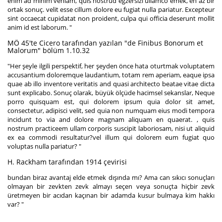
enim ad minim veniam, quis nostrud egzersizi ullamco emek, en az bir
ortak sonuç. velit esse cillum dolore eu fugiat nulla pariatur. Excepteur
sint occaecat cupidatat non proident, culpa qui officia deserunt mollit
anim id est laborum. "
MÖ 45'te Cicero tarafından yazılan "de Finibus Bonorum et
Malorum" bölüm 1.10.32
"Her şeyle ilgili perspektif, her şeyden önce hata oturtmak voluptatem
accusantium doloremque laudantium, totam rem aperiam, eaque ipsa
quae ab illo inventore veritatis and quasi architecto beatae vitae dicta
sunt explicabo. Sonuç olarak, büyük ölçüde hacimsel sekanslar, Neque
porro quisquam est, qui dolorem ipsum quia dolor sit amet,
consectetur, adipisci velit, sed quia non numquam eius modi tempora
incidunt to via and dolore magnam aliquam en quaerat. , quis
nostrum practiceem ullam corporis suscipit laboriosam, nisi ut aliquid
ex ea commodi resultatur?vel illum qui dolorem eum fugiat quo
voluptas nulla pariatur? "
H. Rackham tarafından 1914 çevirisi
bundan biraz avantaj elde etmek dışında mı?
Ama can sıkıcı sonuçları
olmayan bir zevkten zevk almayı seçen veya sonuçta hiçbir zevk
üretmeyen bir acıdan kaçınan bir adamda kusur bulmaya kim hakkı
var? "