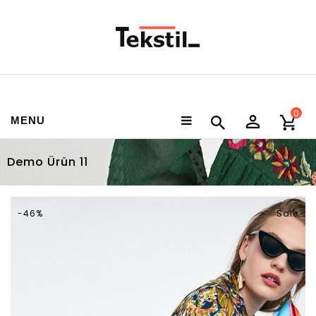
0
MENU
Demo Ürün 11
-46%
Sale