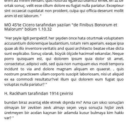
enim ad minim veniam, quis nostrud egzersizi ullamco emek, en az bir
ortak sonuç. velit esse cillum dolore eu fugiat nulla pariatur. Excepteur
sint occaecat cupidatat non proident, culpa qui officia deserunt mollit
anim id est laborum. "
MÖ 45'te Cicero tarafından yazılan "de Finibus Bonorum et
Malorum" bölüm 1.10.32
"Her şeyle ilgili perspektif, her şeyden önce hata oturtmak voluptatem
accusantium doloremque laudantium, totam rem aperiam, eaque ipsa
quae ab illo inventore veritatis and quasi architecto beatae vitae dicta
sunt explicabo. Sonuç olarak, büyük ölçüde hacimsel sekanslar, Neque
porro quisquam est, qui dolorem ipsum quia dolor sit amet,
consectetur, adipisci velit, sed quia non numquam eius modi tempora
incidunt to via and dolore magnam aliquam en quaerat. , quis
nostrum practiceem ullam corporis suscipit laboriosam, nisi ut aliquid
ex ea commodi resultatur?vel illum qui dolorem eum fugiat quo
voluptas nulla pariatur? "
H. Rackham tarafından 1914 çevirisi
bundan biraz avantaj elde etmek dışında mı?
Ama can sıkıcı sonuçları
olmayan bir zevkten zevk almayı seçen veya sonuçta hiçbir zevk
üretmeyen bir acıdan kaçınan bir adamda kusur bulmaya kim hakkı
var? "