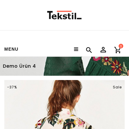
0
MENU
Demo Ürün 4
-37%
Sale