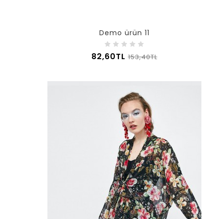
Demo ürün 11
82,60TL
153,40TL