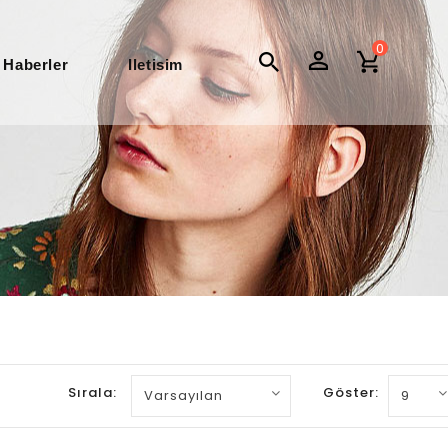
0
Haberler
Iletisim
Sırala:
Göster: