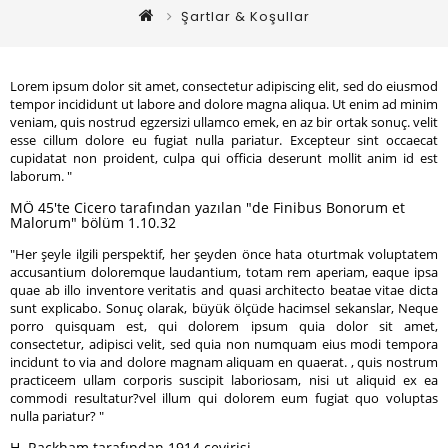
Şartlar & Koşullar
Lorem ipsum dolor sit amet, consectetur adipiscing elit, sed do eiusmod
tempor incididunt ut labore and dolore magna aliqua. Ut enim ad minim
veniam, quis nostrud egzersizi ullamco emek, en az bir ortak sonuç. velit
esse cillum dolore eu fugiat nulla pariatur. Excepteur sint occaecat
cupidatat non proident, culpa qui officia deserunt mollit anim id est
laborum. "
MÖ 45'te Cicero tarafından yazılan "de Finibus Bonorum et
Malorum" bölüm 1.10.32
"Her şeyle ilgili perspektif, her şeyden önce hata oturtmak voluptatem
accusantium doloremque laudantium, totam rem aperiam, eaque ipsa
quae ab illo inventore veritatis and quasi architecto beatae vitae dicta
sunt explicabo. Sonuç olarak, büyük ölçüde hacimsel sekanslar, Neque
porro quisquam est, qui dolorem ipsum quia dolor sit amet,
consectetur, adipisci velit, sed quia non numquam eius modi tempora
incidunt to via and dolore magnam aliquam en quaerat. , quis nostrum
practiceem ullam corporis suscipit laboriosam, nisi ut aliquid ex ea
commodi resultatur?vel illum qui dolorem eum fugiat quo voluptas
nulla pariatur? "
H. Rackham tarafından 1914 çevirisi