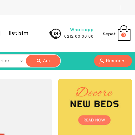
Whatsapp
Iletisim
Sepet
0
0212 00 00 00
Hesabım
Ara