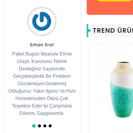
TREND ÜRÜ
Betül Hastürk
Hakan Erdil
e
Paket Bugün Itibariyle Elime
Paket Bugün Itibariyle 
Ulaştı. Kurulumu Teknik
Ulaştı. Kurulumu Tek
Desteğiniz Sayesinde
Desteğiniz Sayesin
Gerçekleştirdik Bir Problem
Gerçekleştirdik Bir Pr
Gözükmüyor.Göstermiş
Gözükmüyor.Gösterm
zlı
Olduğunuz Yakın Ilginiz Ve Hızlı
Olduğunuz Yakın Ilginiz V
Hizmetinizden Ötürü Çok
Hizmetinizden Ötürü 
r
Teşekkür Eder Iyi Çalışmalar
Teşekkür Eder Iyi Çalış
Dilerim, Saygılarımla.
Dilerim, Saygılarıml