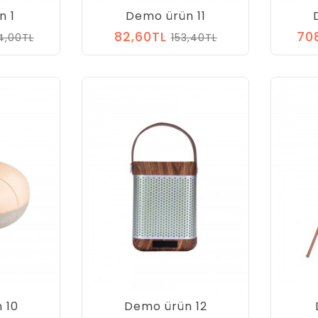
n 1
Demo ürün 11
82,60TL
70
4,00TL
153,40TL
 10
Demo ürün 12