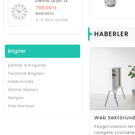
Demo ürün 13
More
708,00TL
826,00TL
2-3 Gün Içinde
HABERLER
Bilgiler
Şartlar & Koşullar
Teslimat Bilgileri
Hakkımızda
Gizlilik İlkeleri
İletişim
Site Haritası
Web Sektöründ
Yaygın inancın te
rastgele sözcükl