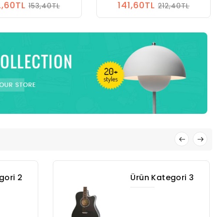
,60TL
141,60TL
153,40TL
212,40TL
gori 3
Ürün Kategori 4