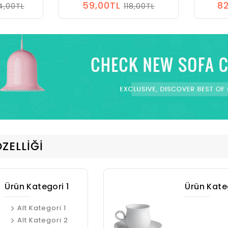
59,00TL
82
4,00TL
118,00TL
ZELLIĞI
Ürün Kategori 2
Ürün Kate