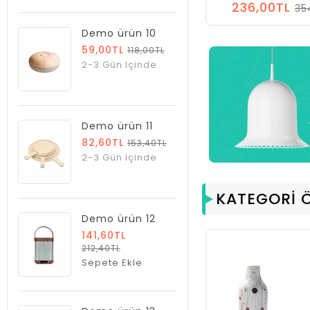
236,00TL
35
Demo ürün 10
59,00TL
118,00TL
2-3 Gün Içinde
Demo ürün 11
82,60TL
153,40TL
2-3 Gün Içinde
KATEGORI Ö
Demo ürün 12
141,60TL
212,40TL
Ürün Kategori 1
Sepete Ekle
Alt Kategori 1
Alt Kategori 2