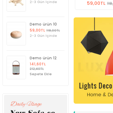
2-3 Gün Içinde
59,00TL
11
Demo ürün 10
59,00TL
118,00TL
2-3 Gün Içinde
Demo ürün 12
141,60TL
212,40TL
Sepete Ekle