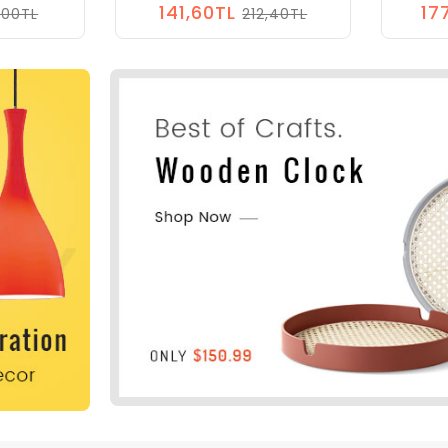
141,60TL
17
8,00TL
212,40TL