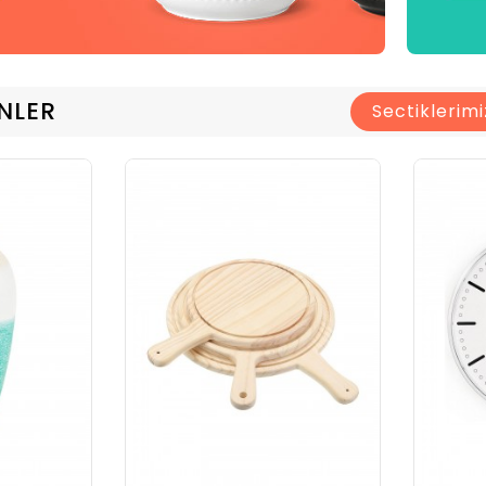
NLER
Sectiklerimi
Kadir Bakmaz
Elime
Paket Bugün Itibariyle Elime
nik
Ulaştı. Kurulumu Teknik
de
Desteğiniz Sayesinde
oblem
Gerçekleştirdik Bir Problem
iş
Gözükmüyor.Göstermiş
e Hızlı
Olduğunuz Yakın Ilginiz Ve Hızlı
Çok
Hizmetinizden Ötürü Çok
malar
Teşekkür Eder Iyi Çalışmalar
a.
Dilerim, Saygılarımla.