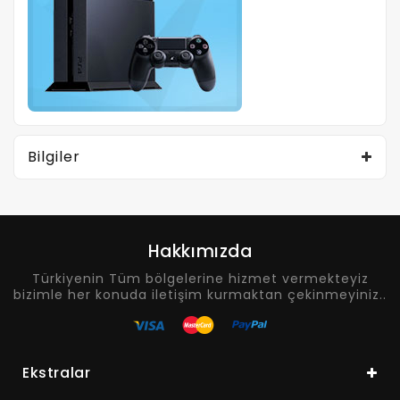
Bilgiler
Hakkımızda
Türkiyenin Tüm bölgelerine hizmet vermekteyiz
bizimle her konuda iletişim kurmaktan çekinmeyiniz..
Ekstralar