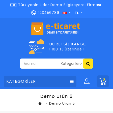
Türkiyenin Lider Demo Bilgisayarcı Firması !
123456789
TL
ÜCRETSIZ KARGO
! 100 TL Üzerinde !
0
KATEGORİLER
Demo Ürün 5
Demo Ürün 5