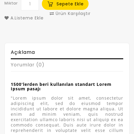
Miktar
Sepete Ekle
Ürün Karşılaştır
A.Listeme Ekle
Açıklama
Yorumlar (0)
1500'lerden beri kullanılan standart Lorem
Ipsum pasajı
"Lorem ipsum dolor sit amet, consectetur
adipiscing elit, sed do eiusmod tempor
incididunt ut labore et dolore magna aliqua. Ut
enim ad minim veniam, quis nostrud
exercitation ullamco laboris nisi ut aliquip ex ea
commodo consequat. Duis aute irure dolor in
reprehenderit in voluptate velit esse cillum