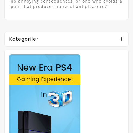
no annoying consequences, or one who avoids a
pain that produces no resultant pleasure?"
Kategoriler