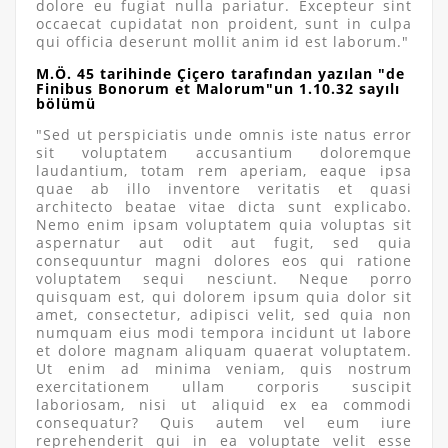
dolore eu fugiat nulla pariatur. Excepteur sint
occaecat cupidatat non proident, sunt in culpa
qui officia deserunt mollit anim id est laborum."
M.Ö. 45 tarihinde Çiçero tarafından yazılan "de
Finibus Bonorum et Malorum"un 1.10.32 sayılı
bölümü
"Sed ut perspiciatis unde omnis iste natus error
sit voluptatem accusantium doloremque
laudantium, totam rem aperiam, eaque ipsa
quae ab illo inventore veritatis et quasi
architecto beatae vitae dicta sunt explicabo.
Nemo enim ipsam voluptatem quia voluptas sit
aspernatur aut odit aut fugit, sed quia
consequuntur magni dolores eos qui ratione
voluptatem sequi nesciunt. Neque porro
quisquam est, qui dolorem ipsum quia dolor sit
amet, consectetur, adipisci velit, sed quia non
numquam eius modi tempora incidunt ut labore
et dolore magnam aliquam quaerat voluptatem.
Ut enim ad minima veniam, quis nostrum
exercitationem ullam corporis suscipit
laboriosam, nisi ut aliquid ex ea commodi
consequatur? Quis autem vel eum iure
reprehenderit qui in ea voluptate velit esse