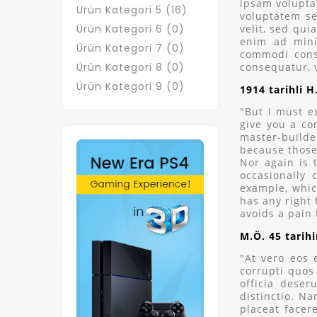
ipsam volupta
Ürün Kategori 5 (16)
voluptatem se
Ürün Kategori 6 (0)
velit, sed qu
enim ad mini
Ürün Kategori 7 (0)
commodi conse
Ürün Kategori 8 (0)
consequatur, 
Ürün Kategori 9 (0)
1914 tarihli 
"But I must e
give you a co
master-builde
because those
Nor again is 
occasionally 
example, whic
has any right
avoids a pain
M.Ö. 45 tarih
"At vero eos 
corrupti quos 
officia deser
distinctio. N
placeat face