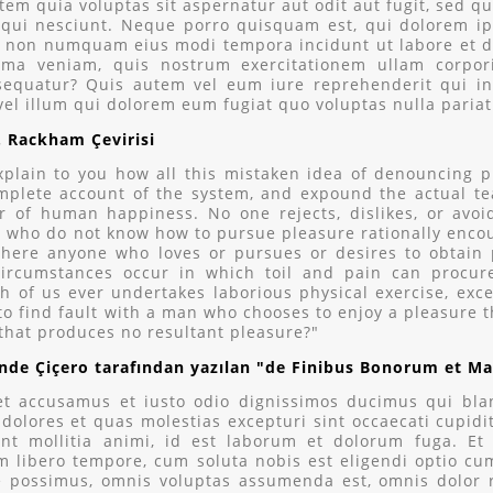
tem quia voluptas sit aspernatur aut odit aut fugit, sed 
qui nesciunt. Neque porro quisquam est, qui dolorem ips
ia non numquam eius modi tempora incidunt ut labore et
ma veniam, quis nostrum exercitationem ullam corporis
quatur? Quis autem vel eum iure reprehenderit qui in 
vel illum qui dolorem eum fugiat quo voluptas nulla pariat
H. Rackham Çevirisi
xplain to you how all this mistaken idea of denouncing p
mplete account of the system, and expound the actual tea
r of human happiness. No one rejects, dislikes, or avoid
 who do not know how to pursue pleasure rationally encou
there anyone who loves or pursues or desires to obtain p
circumstances occur in which toil and pain can procur
h of us ever undertakes laborious physical exercise, exc
 to find fault with a man who chooses to enjoy a pleasure
 that produces no resultant pleasure?"
inde Çiçero tarafından yazılan "de Finibus Bonorum et M
et accusamus et iusto odio dignissimos ducimus qui bla
dolores et quas molestias excepturi sint occaecati cupidi
unt mollitia animi, id est laborum et dolorum fuga. E
am libero tempore, cum soluta nobis est eligendi optio 
re possimus, omnis voluptas assumenda est, omnis dolor