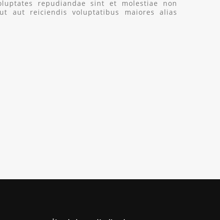
voluptates repudiandae sint et molestiae non
t aut reiciendis voluptatibus maiores alias