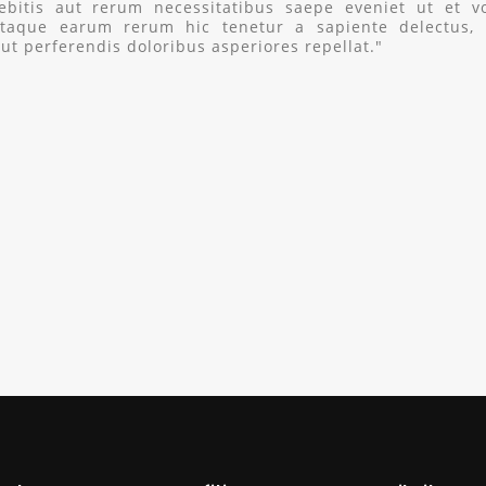
debitis aut rerum necessitatibus saepe eveniet ut et 
Itaque earum rerum hic tenetur a sapiente delectus, u
ut perferendis doloribus asperiores repellat."