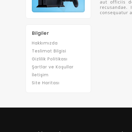
aut officiis 
recusandae. 
consequatur a
Bilgiler
Hakkımızda
Teslimat Bilgisi
Gizlilik Politikası
Şartlar ve Koşullar
İletişim
Site Haritası