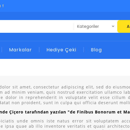
 !
A
Markalar
Hediye Çeki
Blog
olor sit amet, consectetur adipiscing elit, sed do eiusm
im ad minim veniam, quis nostrud exercitation ullamco la
re dolor in reprehenderit in voluptate velit esse cillum 
atat non proident, sunt in culpa qui officia deserunt moll
inde Çiçero tarafından yazılan "de Finibus Bonorum et M
piciatis unde omnis iste natus error sit voluptatem a
e ipsa quae ab illo inventore veritatis et quasi architec