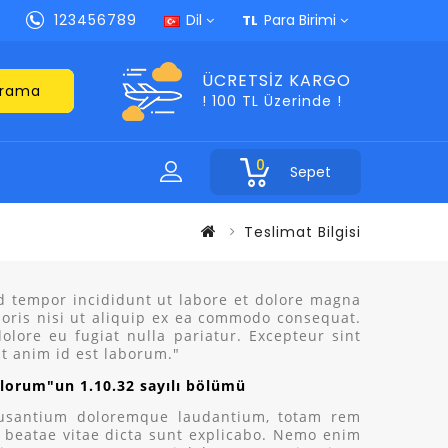
123456789
Dil
Para Birimi
TL
ÜCRETSIZ KARGO
rama
! 100 TL Üzerinde !
0
Sepet
Teslimat Bilgisi
od tempor incididunt ut labore et dolore magna
boris nisi ut aliquip ex ea commodo consequat.
dolore eu fugiat nulla pariatur. Excepteur sint
it anim id est laborum."
alorum"un 1.10.32 sayılı bölümü
ccusantium doloremque laudantium, totam rem
to beatae vitae dicta sunt explicabo. Nemo enim