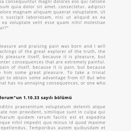
quia consequuntur magni dolores eos qui ratione
um quia dolor sit amet, consectetur, adipisci
 dolore magnam aliquam quaerat voluptatem. Ut
 suscipit laboriosam, nisi ut aliquid ex ea
ea voluptate velit esse quam nihil molestiae
ur?"
leasure and praising pain was born and I will
chings of the great explorer of the truth, the
s pleasure itself, because it is pleasure, but
nter consequences that are extremely painful.
ain of itself, because it is pain, but because
e him some great pleasure. To take a trivial
ept to obtain some advantage from it? But who
 that has no annoying consequences, or one who
alorum"un 1.10.33 sayılı bölümü
nditiis praesentium voluptatum deleniti atque
tate non provident, similique sunt in culpa qui
t harum quidem rerum facilis est et expedita
cumque nihil impedit quo minus id quod maxime
 repellendus. Temporibus autem quibusdam et