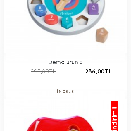
Demo ürün 3
295,00TL
236,00TL
İNCELE
İndirimli