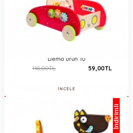
Demo ürün 10
118,00TL
59,00TL
İNCELE
İndirimli