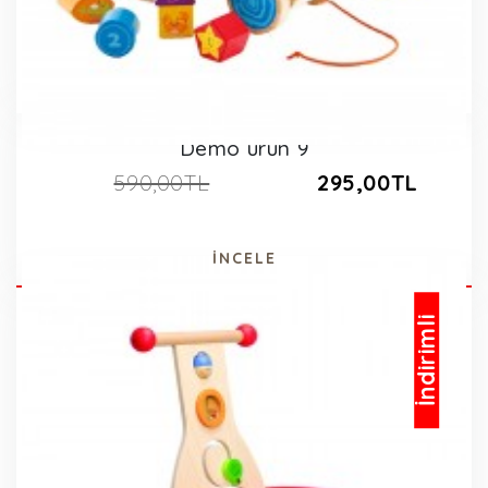
Demo ürün 9
590,00TL
295,00TL
İNCELE
İndirimli