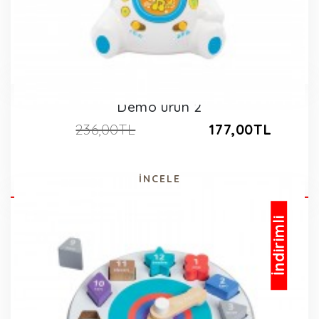
Demo ürün 2
236,00TL
177,00TL
İNCELE
İndirimli