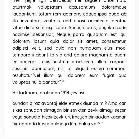
"Her şeyle ilgili perspektif, her şeyden önce hata
oturtmak voluptatem accusantium doloremque
laudantium, totam rem aperiam, eaque ipsa quae ab
illo inventore veritatis and quasi architecto beatae
vitae dicta sunt explicabo. Sonuç olarak, büyük ölçüde
hacimsel sekanslar, Neque porro quisquam est, qui
dolorem ipsum quia dolor sit amet, consectetur,
adipisci velit, sed quia non numquam eius modi
tempora incidunt to via and dolore magnam aliquam
en quaerat. , quis nostrum practiceem ullam corporis
suscipit laboriosam, nisi ut aliquid ex ea commodi
resultatur?vel illum qui dolorem eum fugiat quo
voluptas nulla pariatur? "
H. Rackham tarafından 1914 çevirisi
bundan biraz avantaj elde etmek dışında mı?
Ama can
sıkıcı sonuçları olmayan bir zevkten zevk almayı seçen
veya sonuçta hiçbir zevk üretmeyen bir acıdan kaçınan
bir adamda kusur bulmaya kim hakkı var? "