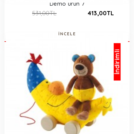
Demo ürün 7
531,00TL
413,00TL
İNCELE
İndirimli