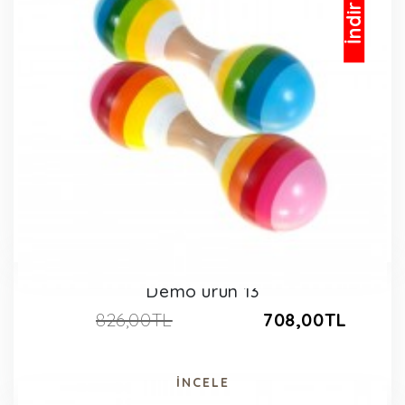
İndirimli
Demo ürün 13
826,00TL
708,00TL
İNCELE