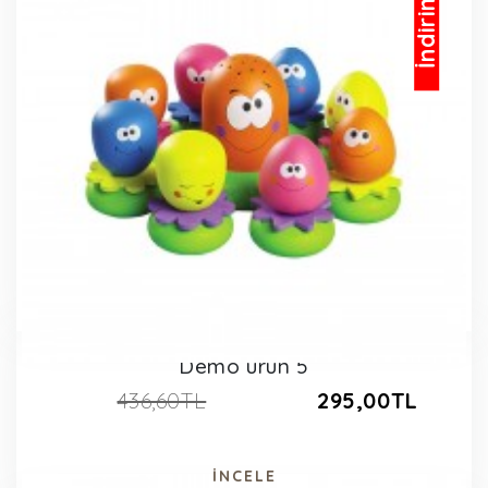
İndirimli
Demo ürün 5
436,60TL
295,00TL
İNCELE