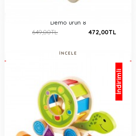
Demo ürün 8
649,00TL
472,00TL
İNCELE
İndirimli