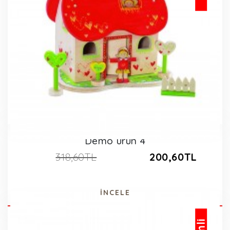
Demo ürün 4
318,60TL
200,60TL
İNCELE