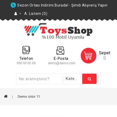
Sezon Ortası Indirimi Burada! - Şimdi Alışveriş Yapın
A. Listem (0)
Sepet
0
Telefon
E-Posta
000 00 00 00
demo@demo.com
Demo ürün 11