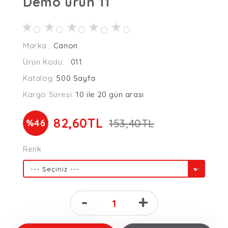
Demo ürün 11
★
★
★
★
★
Marka :
Canon
Ürün Kodu: :
011
Katalog:
500 Sayfa
Kargo Süresi:
10 ile 20 gün arası
82,60TL
153,40TL
%46
Renk
-
+