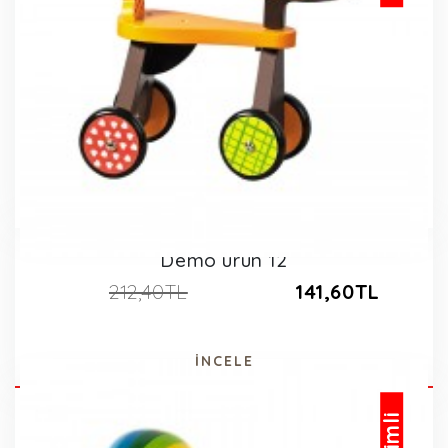
Demo ürün 12
212,40TL
141,60TL
İNCELE