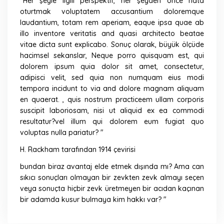
"Her şeyle ilgili perspektif, her şeyden önce hata
oturtmak voluptatem accusantium doloremque
laudantium, totam rem aperiam, eaque ipsa quae ab
illo inventore veritatis and quasi architecto beatae
vitae dicta sunt explicabo. Sonuç olarak, büyük ölçüde
hacimsel sekanslar, Neque porro quisquam est, qui
dolorem ipsum quia dolor sit amet, consectetur,
adipisci velit, sed quia non numquam eius modi
tempora incidunt to via and dolore magnam aliquam
en quaerat. , quis nostrum practiceem ullam corporis
suscipit laboriosam, nisi ut aliquid ex ea commodi
resultatur?vel illum qui dolorem eum fugiat quo
voluptas nulla pariatur? "
H. Rackham tarafından 1914 çevirisi
bundan biraz avantaj elde etmek dışında mı?
Ama can
sıkıcı sonuçları olmayan bir zevkten zevk almayı seçen
veya sonuçta hiçbir zevk üretmeyen bir acıdan kaçınan
bir adamda kusur bulmaya kim hakkı var? "