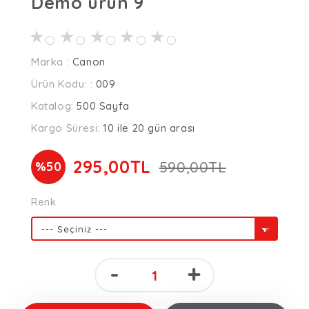
Demo ürün 9
★
★
★
★
★
Marka :
Canon
Ürün Kodu: :
009
Katalog:
500 Sayfa
Kargo Süresi:
10 ile 20 gün arası
295,00TL
590,00TL
%50
Renk
-
+