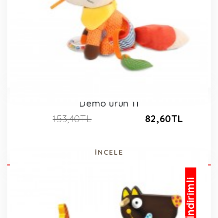
Demo ürün 11
153,40TL
82,60TL
İNCELE
İndirimli