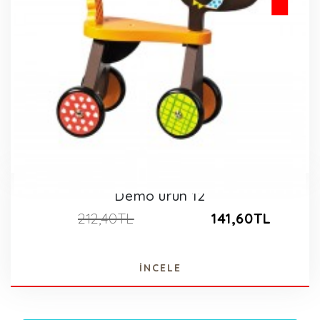
Demo ürün 12
212,40TL
141,60TL
İNCELE