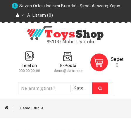
Sezon Ortası Indirimi Burada! - Şimdi Alışveriş Yapın
A. Listem (0)
Sepet
0
Telefon
E-Posta
000 00 00 00
demo@demo.com
Demo ürün 9