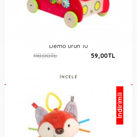
Demo ürün 10
118,00TL
59,00TL
İNCELE
İndirimli