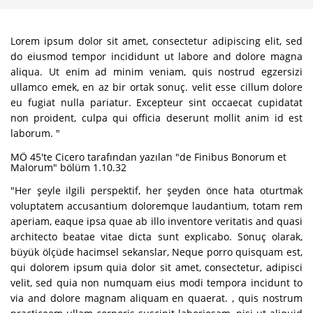
Lorem ipsum dolor sit amet, consectetur adipiscing elit, sed
do eiusmod tempor incididunt ut labore and dolore magna
aliqua. Ut enim ad minim veniam, quis nostrud egzersizi
ullamco emek, en az bir ortak sonuç. velit esse cillum dolore
eu fugiat nulla pariatur. Excepteur sint occaecat cupidatat
non proident, culpa qui officia deserunt mollit anim id est
laborum. "
MÖ 45'te Cicero tarafından yazılan "de Finibus Bonorum et
Malorum" bölüm 1.10.32
"Her şeyle ilgili perspektif, her şeyden önce hata oturtmak
voluptatem accusantium doloremque laudantium, totam rem
aperiam, eaque ipsa quae ab illo inventore veritatis and quasi
architecto beatae vitae dicta sunt explicabo. Sonuç olarak,
büyük ölçüde hacimsel sekanslar, Neque porro quisquam est,
qui dolorem ipsum quia dolor sit amet, consectetur, adipisci
velit, sed quia non numquam eius modi tempora incidunt to
via and dolore magnam aliquam en quaerat. , quis nostrum