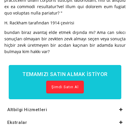
practiceem ullam corporis suscipit laboriosam, nisi ut aliquid
ex ea commodi resultatur?vel illum qui dolorem eum fugiat
quo voluptas nulla pariatur? "
H. Rackham tarafından 1914 çevirisi
bundan biraz avantaj elde etmek dışında mı?
Ama can sıkıcı
sonuçları olmayan bir zevkten zevk almayı seçen veya sonuçta
hiçbir zevk üretmeyen bir acıdan kaçınan bir adamda kusur
bulmaya kim hakkı var?
TEMAMIZI SATIN ALMAK İSTIYOR
Şimdi Satın Al
Altbilgi Hizmetleri
Ekstralar