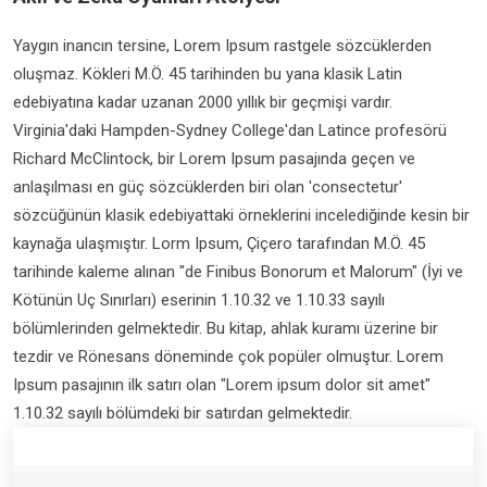
Yaygın inancın tersine, Lorem Ipsum rastgele sözcüklerden
oluşmaz. Kökleri M.Ö. 45 tarihinden bu yana klasik Latin
edebiyatına kadar uzanan 2000 yıllık bir geçmişi vardır.
Virginia'daki Hampden-Sydney College'dan Latince profesörü
Richard McClintock, bir Lorem Ipsum pasajında geçen ve
anlaşılması en güç sözcüklerden biri olan 'consectetur'
sözcüğünün klasik edebiyattaki örneklerini incelediğinde kesin bir
kaynağa ulaşmıştır. Lorm Ipsum, Çiçero tarafından M.Ö. 45
tarihinde kaleme alınan "de Finibus Bonorum et Malorum" (İyi ve
Kötünün Uç Sınırları) eserinin 1.10.32 ve 1.10.33 sayılı
bölümlerinden gelmektedir. Bu kitap, ahlak kuramı üzerine bir
tezdir ve Rönesans döneminde çok popüler olmuştur. Lorem
Ipsum pasajının ilk satırı olan "Lorem ipsum dolor sit amet"
1.10.32 sayılı bölümdeki bir satırdan gelmektedir.